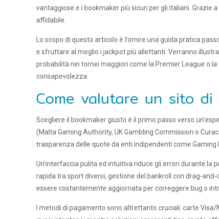
vantaggiose e i bookmaker più sicuri per gli italiani. Grazie a
affidabile.
Lo scopo di questo articolo è fornire una guida pratica pa
e sfruttare al meglio i jackpot più allettanti. Verranno illus
probabilità nei tornei maggiori come la Premier League o la 
consapevolezza.
Come valutare un sito di
Scegliere il bookmaker giusto è il primo passo verso un’esperi
(Malta Gaming Authority, UK Gambling Commission o Curacao), 
trasparenza delle quote da enti indipendenti come Gaming La
Un’interfaccia pulita ed intuitiva riduce gli errori durante la
rapida tra sport diversi, gestione del bankroll con drag‑and‑
essere costantemente aggiornata per correggere bug o intro
I metodi di pagamento sono altrettanto cruciali: carte Visa/M