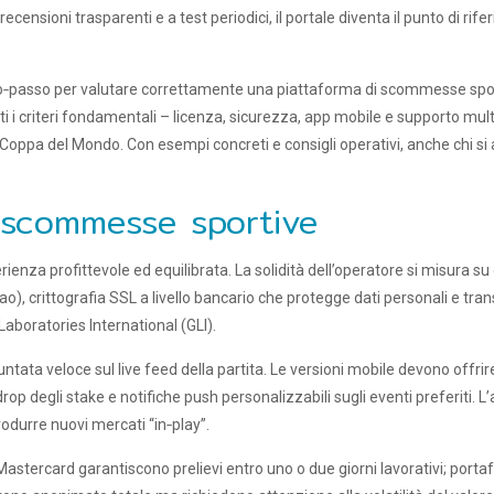
 recensioni trasparenti e a test periodici, il portale diventa il punto di r
sso‑passo per valutare correttamente una piattaforma di scommesse sport
trati i criteri fondamentali – licenza, sicurezza, app mobile e supporto mul
Coppa del Mondo. Con esempi concreti e consigli operativi, anche chi si 
 scommesse sportive
enza profittevole ed equilibrata. La solidità dell’operatore si misura su d
crittografia SSL a livello bancario che protegge dati personali e transa
boratories International (GLI).
 puntata veloce sul live feed della partita. Le versioni mobile devono offr
drop degli stake e notifiche push personalizzabili sugli eventi preferiti. 
durre nuovi mercati “in‑play”.
astercard garantiscono prelievi entro uno o due giorni lavorativi; portafo