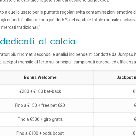
uttosto che otto‑dieci legate solo dal desiderio del jackpot.“
etto a quello usato per le puntate regolari evita contaminazioni emotive
dagli esperti è allocare non più del 5 % del capitale totale mensile esclus
mercati tradizionali.“
 dedicati al calcio
atori più rinomati secondo le analisi indipendenti condotte da Jumpsu.it
l jackpot mensile offerto sui principali campionati europei ed efficienza
Bonus Welcome
Jackpot 
€200 + €100 bet‑back
€
Fino a €150 + free bet €20
€
Fino a €500 + giro gratis
€
Fino a €100 + odds boost
€