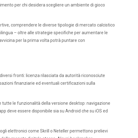
iferimento per chi desidera scegliere un ambiente di gioco
ive, comprendere le diverse tipologie di mercato calcistico
tilingua – oltre alle strategie specifiche per aumentare le
avvicina per la prima volta potrà puntare con
iversi fronti: licenza rilasciata da autorità riconosciute
zioni finanziarie ed eventuali certificazioni sulla
ire tutte le funzionalità della versione desktop: navigazione
L’app deve essere disponibile sia su Android che su iOS ed
gli elettronici come Skrill o Neteller permettono prelievi