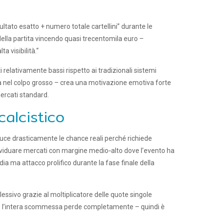
tato esatto + numero totale cartellini” durante le
della partita vincendo quasi trecentomila euro –
 visibilità.“
relativamente bassi rispetto ai tradizionali sistemi
era nel colpo grosso – crea una motivazione emotiva forte
ercati standard.
calcistico
duce drasticamente le chance reali perché richiede
ndividuare mercati con margine medio‑alto dove l’evento ha
a ma attacco prolifico durante la fase finale della
ssivo grazie al moltiplicatore delle quote singole
lisce l’intera scommessa perde completamente – quindi è