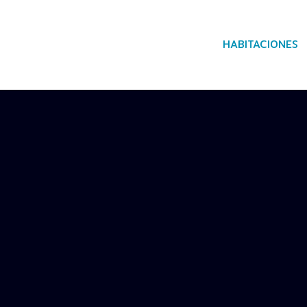
HABITACIONES