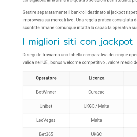
consigliabile limitarsi a tre‑quattro selezioni ben studiate pi
Gestire separatamente il bankroll destinato ai jackpot risp
improvvisa sui mercati live . Una regola pratica consigliata 
sconfitte rimane comunque intatta la capacità operativa sui 
I migliori siti con jackpot
Di seguito troviamo una tabella comparativa dei cinque oper
valida nell’UE , bonus welcome competitivo , valore medio de
Operatore
Licenza
BetWinner
Curacao
Unibet
UKGC / Malta
LeoVegas
Malta
Bet365
UKGC