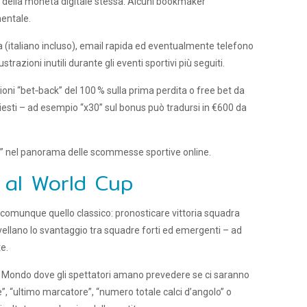
e della moneta digitale stessa. Alcuni bookmaker
mentale.
ua (italiano incluso), email rapida ed eventualmente telefono
razioni inutili durante gli eventi sportivi più seguiti.
oni “bet‑back” del 100 % sulla prima perdita o free bet da
iesti – ad esempio “x30” sul bonus può tradursi in €600 da
ri” nel panorama delle scommesse sportive online.
e al World Cup
ne comunque quello classico: pronosticare vittoria squadra
ivellano lo svantaggio tra squadre forti ed emergenti – ad
e.
el Mondo dove gli spettatori amano prevedere se ci saranno
”, “ultimo marcatore”, “numero totale calci d’angolo” o