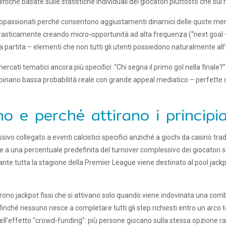
iche basate sulle statistiche individuali dei giocatori piuttosto che sul r
appassionati perché consentono aggiustamenti dinamici delle quote ment
 drasticamente creando micro‑opportunità ad alta frequenza (“next goal 
la partita – elementi che non tutti gli utenti possiedono naturalmente all’i
ati tematici ancora più specifici: “Chi segna il primo gol nella finale?” o
inano bassa probabilità reale con grande appeal mediatico – perfette q
no e perché attirano i principia
 collegato a eventi calcistici specifici anziché a giochi da casinò tradi
e a una percentuale predefinita del turnover complessivo dei giocatori
nte tutta la stagione della Premier League viene destinato al pool jackpot
ono jackpot fissi che si attivano solo quando viene indovinata una combi
finché nessuno riesce a completare tutti gli step richiesti entro un arco t
a dell’effetto “crowd‑funding”: più persone giocano sulla stessa opzione ra