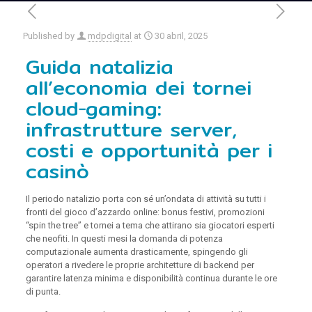
Published by
mdpdigital
at
30 abril, 2025
Guida natalizia
all’economia dei tornei
cloud‑gaming:
infrastrutture server,
costi e opportunità per i
casinò
Il periodo natalizio porta con sé un’ondata di attività su tutti i
fronti del gioco d’azzardo online: bonus festivi, promozioni
“spin the tree” e tornei a tema che attirano sia giocatori esperti
che neofiti. In questi mesi la domanda di potenza
computazionale aumenta drasticamente, spingendo gli
operatori a rivedere le proprie architetture di backend per
garantire latenza minima e disponibilità continua durante le ore
di punta.