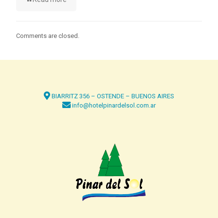
Comments are closed.
BIARRITZ 356 – OSTENDE – BUENOS AIRES
info@hotelpinardelsol.com.ar