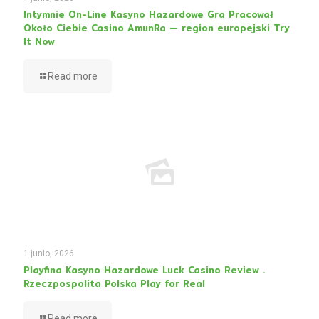
Intymnie On-Line Kasyno Hazardowe Gra Pracował
Około Ciebie Casino AmunRa — region europejski Try
It Now
Read more
1 junio, 2026
Playfina Kasyno Hazardowe Luck Casino Review .
Rzeczpospolita Polska Play for Real
Read more