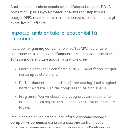
Strategie economiche consistono nell’acquistare piani DDoS
protection “pay‐as‐you‐protect” che limitano l’impatto sul
budget OPEX mantenendo alta la resilienza operativa durante gli
eventi live più affollati.
Impatto ambientale e sostenibilità
economica
I data center gaming consumano circa 350 MWh durante le
settimane natalizie grazie all’aumento delle sessione simultanee.
Tuttavia molte strutture adottano pratiche green:
Energia rinnovabile certificata al 70 % – solar farms integrati
nei campus statunitensi.
Raffreddamento ad aria libero (“free cooling”) nelle regioni
nordiche riduce l’uso dei compressori AC fino al 40 %.
Programmi “server sleep” che spegne automaticamente
nodi idle sopra soglia <5 % utilizzo CPU dopo mezzanotte
locale.
Per un casinò online esteri questi sforzi diventano vantaggi
competitivi: comunicare una certificazione carbon neutral
migliora la reputazione tra i giocatori sensibili all’ambiente ed