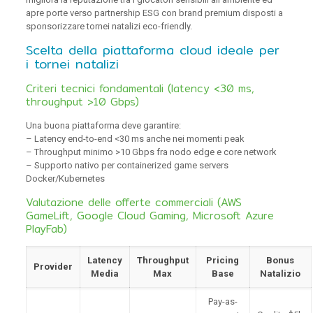
apre porte verso partnership ESG con brand premium disposti a
sponsorizzare tornei natalizi eco-friendly.
Scelta della piattaforma cloud ideale per
i tornei natalizi
Criteri tecnici fondamentali (latency <30 ms,
throughput >10 Gbps)
Una buona piattaforma deve garantire:
– Latency end-to-end <30 ms anche nei momenti peak
– Throughput minimo >10 Gbps fra nodo edge e core network
– Supporto nativo per containerized game servers
Docker/Kubernetes
Valutazione delle offerte commerciali (AWS
GameLift, Google Cloud Gaming, Microsoft Azure
PlayFab)
Latency
Throughput
Pricing
Bonus
Provider
Media
Max
Base
Natalizio
Pay-as-