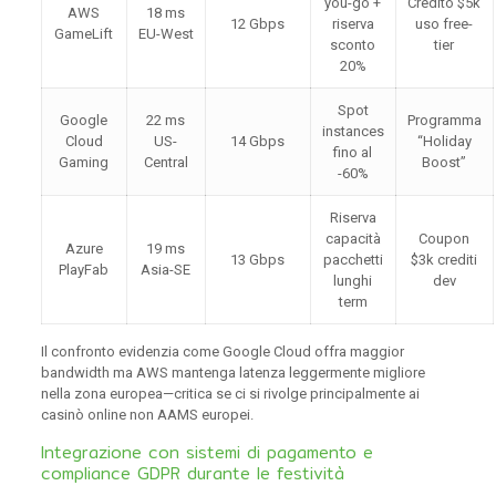
you-go +
Credito $5k
AWS
18 ms
12 Gbps
riserva
uso free-
GameLift
EU-West
sconto
tier
20%
Spot
Google
22 ms
Programma
instances
Cloud
US-
14 Gbps
“Holiday
fino al
Gaming
Central
Boost”
-60%
Riserva
capacità
Coupon
Azure
19 ms
13 Gbps
pacchetti
$3k crediti
PlayFab
Asia-SE
lunghi
dev
term
Il confronto evidenzia come Google Cloud offra maggior
bandwidth ma AWS mantenga latenza leggermente migliore
nella zona europea—critica se ci si rivolge principalmente ai
casinò online non AAMS europei.
Integrazione con sistemi di pagamento e
compliance GDPR durante le festività