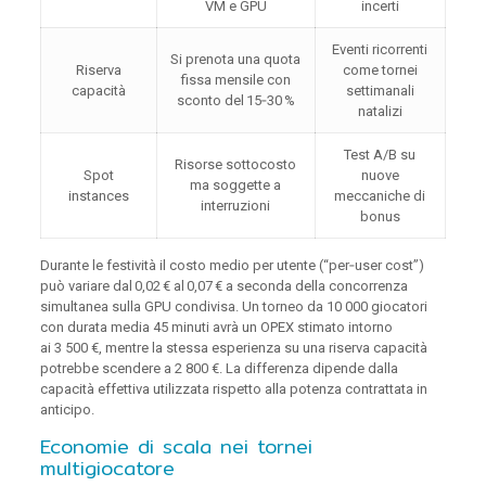
VM e GPU
incerti
Eventi ricorrenti
Si prenota una quota
Riserva
come tornei
fissa mensile con
capacità
settimanali
sconto del 15‑30 %
natalizi
Test A/B su
Risorse sottocosto
Spot
nuove
ma soggette a
instances
meccaniche di
interruzioni
bonus
Durante le festività il costo medio per utente (“per‑user cost”)
può variare dal 0,02 € al 0,07 € a seconda della concorrenza
simultanea sulla GPU condivisa. Un torneo da 10 000 giocatori
con durata media 45 minuti avrà un OPEX stimato intorno
ai 3 500 €, mentre la stessa esperienza su una riserva capacità
potrebbe scendere a 2 800 €. La differenza dipende dalla
capacità effettiva utilizzata rispetto alla potenza contrattata in
anticipo.
Economie di scala nei tornei
multigiocatore