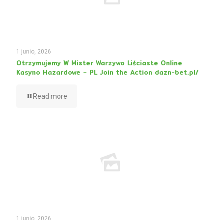
1 junio, 2026
Otrzymujemy W Mister Warzywo Liściaste Online
Kasyno Hazardowe – PL Join the Action dazn-bet.pl/
Read more
1 junio, 2026