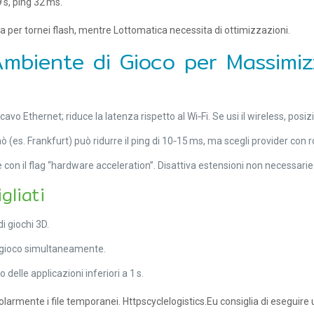
,9 s, ping 32 ms.
enza per tornei flash, mentre Lottomatica necessita di ottimizzazioni.
 Ambiente di Gioco per Massimiz
cavo Ethernet; riduce la latenza rispetto al Wi‑Fi. Se usi il wireless, posi
ò (es. Frankfurt) può ridurre il ping di 10‑15 ms, ma scegli provider con 
on il flag “hardware acceleration”. Disattiva estensioni non necessarie 
liati
i giochi 3D.
di gioco simultaneamente.
delle applicazioni inferiori a 1 s.
golarmente i file temporanei. Httpscyclelogistics.Eu consiglia di eseguir