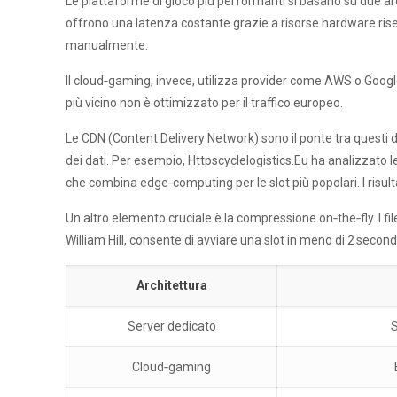
Le piattaforme di gioco più performanti si basano su due arch
offrono una latenza costante grazie a risorse hardware riserva
manualmente.
Il cloud‑gaming, invece, utilizza provider come AWS o Google C
più vicino non è ottimizzato per il traffico europeo.
Le CDN (Content Delivery Network) sono il ponte tra questi du
dei dati. Per esempio, Httpscyclelogistics.Eu ha analizzato l
che combina edge‑computing per le slot più popolari. I ris
Un altro elemento cruciale è la compressione on‑the‑fly. I fi
William Hill, consente di avviare una slot in meno di 2 secon
Architettura
Server dedicato
S
Cloud‑gaming