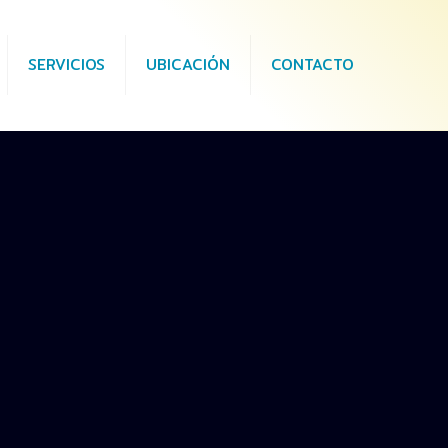
SERVICIOS
UBICACIÓN
CONTACTO