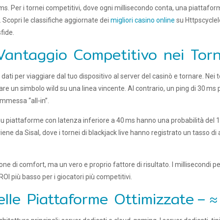
ms. Per i tornei competitivi, dove ogni millisecondo conta, una piattafor
Scopri le classifiche aggiornate dei
migliori casino online
su Httpscyclelo
fide.
l Vantaggio Competitivo nei Torn
dati per viaggiare dal tuo dispositivo al server del casinò e tornare. Nei t
ppare un simbolo wild su una linea vincente. Al contrario, un ping di 30
ommessa “all‑in”.
su piattaforme con latenza inferiore a 40 ms hanno una probabilità del 1
oviene da Sisal, dove i tornei di blackjack live hanno registrato un tasso
ne di comfort, ma un vero e proprio fattore di risultato. I millisecondi pe
 ROI più basso per i giocatori più competitivi.
elle Piattaforme Ottimizzate – 