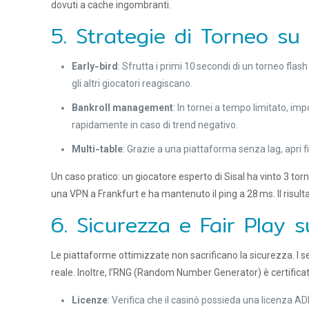
dovuti a cache ingombranti.
5. Strategie di Torneo su
Early‑bird
: Sfrutta i primi 10 secondi di un torneo fla
gli altri giocatori reagiscano.
Bankroll management
: In tornei a tempo limitato, imp
rapidamente in caso di trend negativo.
Multi‑table
: Grazie a una piattaforma senza lag, apri f
Un caso pratico: un giocatore esperto di Sisal ha vinto 3 torn
una VPN a Frankfurt e ha mantenuto il ping a 28 ms. Il risult
6. Sicurezza e Fair Play s
Le piattaforme ottimizzate non sacrificano la sicurezza. I ser
reale. Inoltre, l’RNG (Random Number Generator) è certific
Licenze
: Verifica che il casinò possieda una licenza AD