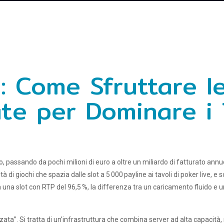
a: Come Sfruttare l
te per Dominare i 
o, passando da pochi milioni di euro a oltre un miliardo di fatturato annuo
di giochi che spazia dalle slot a 5 000 payline ai tavoli di poker live, 
a una slot con RTP del 96,5 %, la differenza tra un caricamento fluido e
ta”. Si tratta di un’infrastruttura che combina server ad alta capacità, r