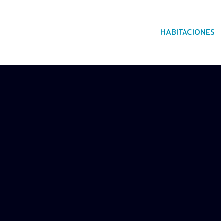
HABITACIONES