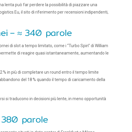
ma lenta può far perdere la possibilità di piazzare una
gistics.Eu, il sito di riferimento per recensioni indipendenti,
ei – ≈ 340 parole
ornei di slot a tempo limitato, come i “Turbo Spin” di William
 ms permette di reagire quasi istantaneamente, aumentando le
2 % in più di completare un round entro il tempo limite
 di abbandono del 18 % quando il tempo di caricamento della
rsi si traducono in decisioni più lente, in meno opportunità
≈ 380 parole