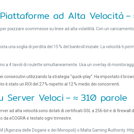
 Piattaforme ad Alta Velocità –
sh per piazzare scommesse su linee ad alta volatilità. Con un caricamento 
osta una soglia di perdita del 15 % del bankroll iniziale. La velocità ti pe
ino a 4 tavoli di roulette simultaneamente. Usa un overlay di monitoraggio
ei consecutivi utilizzando la strategia “quick‑play”. Ha impostato il brows
ato è stato un ROI del 27 % rispetto al 12 % medio dei concorrenti.
u Server Veloci – ≈ 310 parole
ver ad alta velocità sono dotati di certificati SSL a 256‑bit e di firewal
ato da eCOGRA e testato ogni trimestre.
M (Agenzia delle Dogane e dei Monopoli) o Malta Gaming Authority. Httpscy