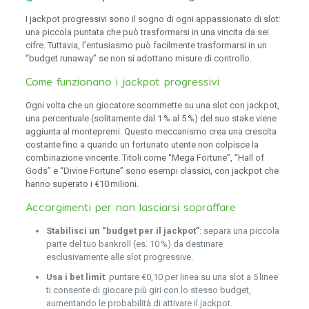
I jackpot progressivi sono il sogno di ogni appassionato di slot:
una piccola puntata che può trasformarsi in una vincita da sei
cifre. Tuttavia, l’entusiasmo può facilmente trasformarsi in un
“budget runaway” se non si adottano misure di controllo.
Come funzionano i jackpot progressivi
Ogni volta che un giocatore scommette su una slot con jackpot,
una percentuale (solitamente dal 1 % al 5 %) del suo stake viene
aggiunta al montepremi. Questo meccanismo crea una crescita
costante fino a quando un fortunato utente non colpisce la
combinazione vincente. Titoli come “Mega Fortune”, “Hall of
Gods” e “Divine Fortune” sono esempi classici, con jackpot che
hanno superato i €10 milioni.
Accorgimenti per non lasciarsi sopraffare
Stabilisci un “budget per il jackpot”
: separa una piccola
parte del tuo bankroll (es. 10 %) da destinare
esclusivamente alle slot progressive.
Usa i bet limit
: puntare €0,10 per linea su una slot a 5 linee
ti consente di giocare più giri con lo stesso budget,
aumentando le probabilità di attivare il jackpot.