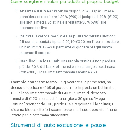
Come scegliere i valori più adatti al proprio budget
Analizza il tuo bankroll
: se disponi di €300 per il mese,
considera di destinare il 30 % (€90) al jackpot, il 40 % (€120)
alle slot a media volatilità e il restante 30 % (€90) alle
scommesse live.
Calcola il valore medio della puntata
: per una slot con
5 linee, una puntata tipica è €0,10‑€0,20 per linea. Impostare
un bet limit di €2‑€3 ti permette di giocare più giri senza
superare il budget.
Stabilisci un loss limit
: una regola pratica è non perdere
più del 20 % del bankroll mensile in una singola settimana.
Con €300, il loss limit settimanale sarebbe €60.
Esempio concreto:
Marco, un giocatore alle prime armi, ha
deciso di dedicare €150 al gioco online. Imposta un bet limit di
€1, un loss limit settimanale di €40 e un limite di deposito
mensile di €120. In una settimana, gioca 30 giri su “Mega
Fortune” spendendo €30, perde €35 e raggiunge il loss limit; il
sistema blocca ulteriori scommesse, ma il suo deposito rimane
intatto per la settimana successiva.
Strumenti di auto‑esclusione e pause