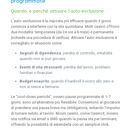
programmate
Quando e perché attivare l’auto‑esclusione
L’auto‑esclusione è la risposta più efficace quando il gioco
comincia a interferire con la vita quotidiana. Molti casinò offrono
due modalità: temporanea (da 24 ore a 6 mesi) e permanente
(richiede una procedura di verifica). Attivare l’auto‑esclusione è
consigliato in situazioni come:
Segnali di dipendenza
: perdita di controllo, irritabilità
quando non si può giocare.
Eventi di vita stressanti
: perdita del lavoro, problemi
familiari o finanziari.
Budget esaurito
: quando il bankroll è vicino allo zero e
non si riesce a fermarsi.
Le “cool‑down periods”, ovvero pause programmate di 1‑7
giorni, sono un’alternativa più flessibile. Consentono al giocatore
di prendersi una pausa breve ma obbligatoria, evitando l’impulso
di tornare subito al tavolo. Alcuni casinò, come CasinoX, inviano
una notifica via email o SMS quando la pausa sta per terminare,
offrendo la possibilità di estenderla con un semplice click.