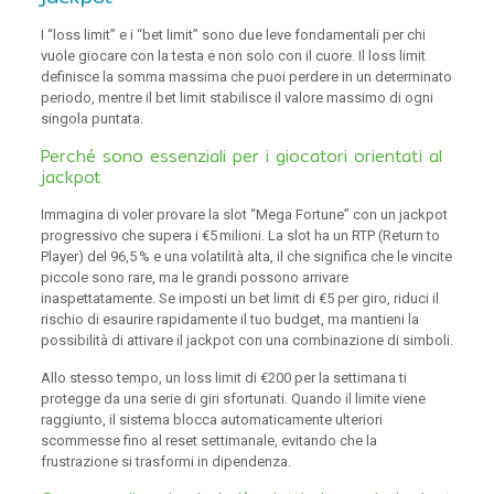
I “loss limit” e i “bet limit” sono due leve fondamentali per chi
vuole giocare con la testa e non solo con il cuore. Il loss limit
definisce la somma massima che puoi perdere in un determinato
periodo, mentre il bet limit stabilisce il valore massimo di ogni
singola puntata.
Perché sono essenziali per i giocatori orientati al
jackpot
Immagina di voler provare la slot “Mega Fortune” con un jackpot
progressivo che supera i €5 milioni. La slot ha un RTP (Return to
Player) del 96,5 % e una volatilità alta, il che significa che le vincite
piccole sono rare, ma le grandi possono arrivare
inaspettatamente. Se imposti un bet limit di €5 per giro, riduci il
rischio di esaurire rapidamente il tuo budget, ma mantieni la
possibilità di attivare il jackpot con una combinazione di simboli.
Allo stesso tempo, un loss limit di €200 per la settimana ti
protegge da una serie di giri sfortunati. Quando il limite viene
raggiunto, il sistema blocca automaticamente ulteriori
scommesse fino al reset settimanale, evitando che la
frustrazione si trasformi in dipendenza.