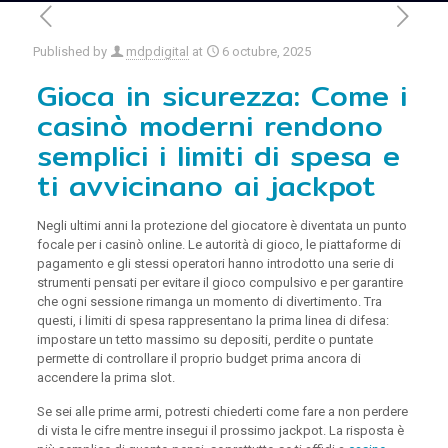
Published by
mdpdigital
at
6 octubre, 2025
Gioca in sicurezza: Come i
casinò moderni rendono
semplici i limiti di spesa e
ti avvicinano ai jackpot
Negli ultimi anni la protezione del giocatore è diventata un punto
focale per i casinò online. Le autorità di gioco, le piattaforme di
pagamento e gli stessi operatori hanno introdotto una serie di
strumenti pensati per evitare il gioco compulsivo e per garantire
che ogni sessione rimanga un momento di divertimento. Tra
questi, i limiti di spesa rappresentano la prima linea di difesa:
impostare un tetto massimo su depositi, perdite o puntate
permette di controllare il proprio budget prima ancora di
accendere la prima slot.
Se sei alle prime armi, potresti chiederti come fare a non perdere
di vista le cifre mentre insegui il prossimo jackpot. La risposta è