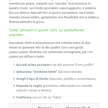
mensile più ampio, creando una “cascata” di protezione. In
questo modo, se il limite giornaliero viene raggiunto, il sistema
blocca ulteriori depositi fino al giorno successivo, ma il limite
mensile rimane intatto, garantendo una flessibilità che si adatta a
diverse abitudini di gioco.
Come attivarli in pochi click su piattaforme
popolari
Impostare i limiti è un’operazione che richiede meno di due
minuti su qualsiasi sito di alta qualità. Ecco una guida
passo‑passo, illustrata con schermate immaginarie, per i tre
casinò più diffusi in Italia:
Accedi al tuo account
e vai alla sezione “Il mio profilo”.
Seleziona “Gestione limiti”
dal menu laterale.
Scegli il tipo di limite
(deposito, perdita o scommessa).
Imposta la soglia
giornaliera, settimanale e/o mensile
usando i campi a tendina.
Conferma
con un clic su “Salva”.