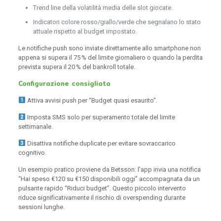
Trend line della volatilità media delle slot giocate.
Indicatori colore rosso/giallo/verde che segnalano lo stato
attuale rispetto al budget impostato.
Le notifiche push sono inviate direttamente allo smartphone non
appena si supera il 75 % del limite giornaliero o quando la perdita
prevista supera il 20 % del bankroll totale.
Configurazione consigliata
Attiva avvisi push per “Budget quasi esaurito”.
Imposta SMS solo per superamento totale del limite
settimanale.
Disattiva notifiche duplicate per evitare sovraccarico
cognitivo.
Un esempio pratico proviene da Betsson: l’app invia una notifica
“Hai speso €120 su €150 disponibili oggi” accompagnata da un
pulsante rapido “Riduci budget”. Questo piccolo intervento
riduce significativamente il rischio di overspending durante
sessioni lunghe.