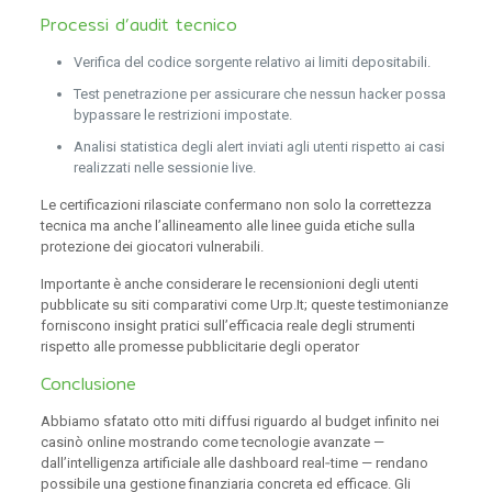
Processi d’audit tecnico
Verifica del codice sorgente relativo ai limiti depositabili.
Test penetrazione per assicurare che nessun hacker possa
bypassare le restrizioni impostate.
Analisi statistica degli alert inviati agli utenti rispetto ai casi
realizzati nelle sessionie live.
Le certificazioni rilasciate confermano non solo la correttezza
tecnica ma anche l’allineamento alle linee guida etiche sulla
protezione dei giocatori vulnerabili.
Importante è anche considerare le recensionioni degli utenti
pubblicate su siti comparativi come Urp.It; queste testimonianze
forniscono insight pratici sull’efficacia reale degli strumenti
rispetto alle promesse pubblicitarie degli operator​
Conclusione
Abbiamo sfatato otto miti diffusi riguardo al budget infinito nei
casinò online mostrando come tecnologie avanzate —
dall’intelligenza artificiale alle dashboard real‑time — rendano
possibile una gestione finanziaria concreta ed efficace. Gli