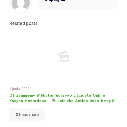
Related posts
1 junio, 2026
Otrzymujemy W Mister Warzywo Liściaste Online
Kasyno Hazardowe – PL Join the Action dazn-bet.pl/
Read more