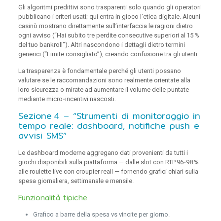
Gli algoritmi predittivi sono trasparenti solo quando gli operatori
pubblicano i criteri usati; qui entra in gioco l’etica digitale. Alcuni
casinò mostrano direttamente sull’interfaccia le ragioni dietro
ogni avviso (“Hai subito tre perdite consecutive superiori al 15 %
del tuo bankroll”). Altri nascondono i dettagli dietro termini
generici (“Limite consigliato”), creando confusione tra gli utenti.
La trasparenza è fondamentale perché gli utenti possano
valutare se le raccomandazioni sono realmente orientate alla
loro sicurezza o mirate ad aumentare il volume delle puntate
mediante micro‑incentivi nascosti.
Sezione 4 – “Strumenti di monitoraggio in
tempo reale: dashboard, notifiche push e
avvisi SMS”
Le dashboard moderne aggregano dati provenienti da tutti i
giochi disponibili sulla piattaforma — dalle slot con RTP 96‑98 %
alle roulette live con croupier reali — fornendo grafici chiari sulla
spesa giornaliera, settimanale e mensile.
Funzionalità tipiche
Grafico a barre della spesa vs vincite per giorno.