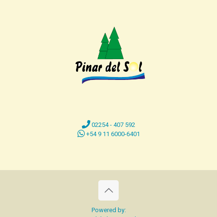
02254 - 407 592
+54 9 11 6000-6401
Powered by: