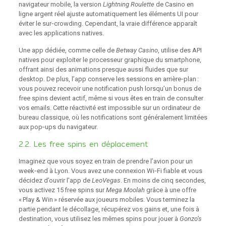
navigateur mobile, la version
Lightning Roulette
de Casino en
ligne argent réel ajuste automatiquement les éléments UI pour
éviter le sur‑crowding. Cependant, la vraie différence apparaît
avec les applications natives.
Une app dédiée, comme celle de
Betway Casino
, utilise des API
natives pour exploiter le processeur graphique du smartphone,
offrant ainsi des animations presque aussi fluides que sur
desktop. De plus, l’app conserve les sessions en arrière‑plan :
vous pouvez recevoir une notification push lorsqu’un bonus de
free spins devient actif, même si vous êtes en train de consulter
vos emails. Cette réactivité est impossible sur un ordinateur de
bureau classique, où les notifications sont généralement limitées
aux pop‑ups du navigateur.
2.2. Les free spins en déplacement
Imaginez que vous soyez en train de prendre l’avion pour un
week‑end à Lyon. Vous avez une connexion Wi‑Fi fiable et vous
décidez d’ouvrir l’app de
LeoVegas
. En moins de cinq secondes,
vous activez 15 free spins sur
Mega Moolah
grâce à une offre
« Play & Win » réservée aux joueurs mobiles. Vous terminez la
partie pendant le décollage, récupérez vos gains et, une fois à
destination, vous utilisez les mêmes spins pour jouer à
Gonzo’s