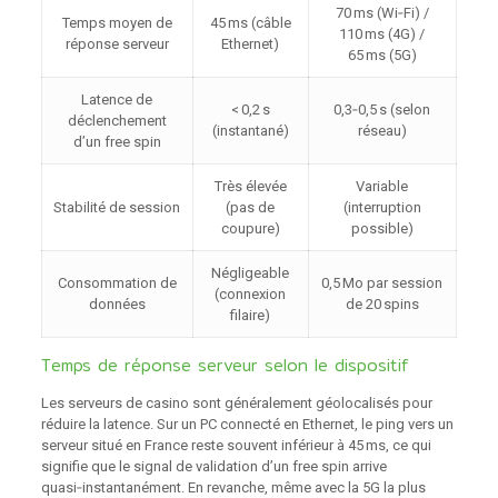
70 ms (Wi‑Fi) /
Temps moyen de
45 ms (câble
110 ms (4G) /
réponse serveur
Ethernet)
65 ms (5G)
Latence de
< 0,2 s
0,3‑0,5 s (selon
déclenchement
(instantané)
réseau)
d’un free spin
Très élevée
Variable
Stabilité de session
(pas de
(interruption
coupure)
possible)
Négligeable
Consommation de
0,5 Mo par session
(connexion
données
de 20 spins
filaire)
Temps de réponse serveur selon le dispositif
Les serveurs de casino sont généralement géolocalisés pour
réduire la latence. Sur un PC connecté en Ethernet, le ping vers un
serveur situé en France reste souvent inférieur à 45 ms, ce qui
signifie que le signal de validation d’un free spin arrive
quasi‑instantanément. En revanche, même avec la 5G la plus