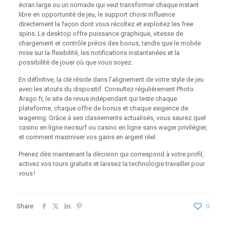
écran large ou un nomade qui veut transformer chaque instant
libre en opportunité de jeu, le support choisi influence
directement la façon dont vous récoltez et exploitez les free
spins. Le desktop offre puissance graphique, vitesse de
chargement et contrôle précis des bonus, tandis que le mobile
mise sur la flexibilité, les notifications instantanées et la
possibilité de jouer où que vous soyez.
En définitive, la clé réside dans l’alignement de votre style de jeu
avec les atouts du dispositif. Consultez régulièrement Photo
Arago.fr, le site de revue indépendant qui teste chaque
plateforme, chaque offre de bonus et chaque exigence de
wagering. Grâce à ses classements actualisés, vous saurez quel
casino en ligne neosurf ou casino en ligne sans wager privilégier,
et comment maximiser vos gains en argent réel.
Prenez dès maintenant la décision qui correspond à votre profil,
activez vos tours gratuits et laissez la technologie travailler pour
vous !
Share
0