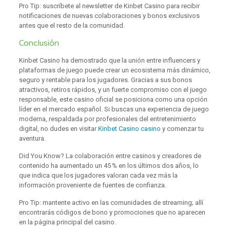
Pro Tip: suscríbete al newsletter de Kinbet Casino para recibir
notificaciones de nuevas colaboraciones y bonos exclusivos
antes que el resto de la comunidad.
Conclusión
Kinbet Casino ha demostrado que la unión entre influencers y
plataformas de juego puede crear un ecosistema más dinámico,
seguro y rentable para los jugadores. Gracias a sus bonos
atractivos, retiros rápidos, y un fuerte compromiso con el juego
responsable, este casino oficial se posiciona como una opción
líder en el mercado español. Si buscas una experiencia de juego
moderna, respaldada por profesionales del entretenimiento
digital, no dudes en visitar
Kinbet Casino casino
y comenzar tu
aventura.
Did You Know? La colaboración entre casinos y creadores de
contenido ha aumentado un 45 % en los últimos dos años, lo
que indica que los jugadores valoran cada vez más la
información proveniente de fuentes de confianza.
Pro Tip: mantente activo en las comunidades de streaming; allí
encontrarás códigos de bono y promociones que no aparecen
en la página principal del casino.