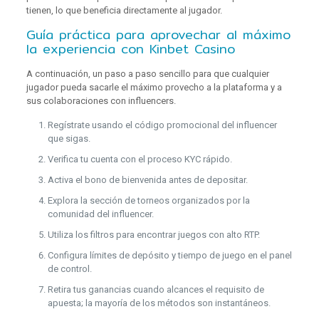
tienen, lo que beneficia directamente al jugador.
Guía práctica para aprovechar al máximo
la experiencia con Kinbet Casino
A continuación, un paso a paso sencillo para que cualquier
jugador pueda sacarle el máximo provecho a la plataforma y a
sus colaboraciones con influencers.
Regístrate usando el código promocional del influencer
que sigas.
Verifica tu cuenta con el proceso KYC rápido.
Activa el bono de bienvenida antes de depositar.
Explora la sección de torneos organizados por la
comunidad del influencer.
Utiliza los filtros para encontrar juegos con alto RTP.
Configura límites de depósito y tiempo de juego en el panel
de control.
Retira tus ganancias cuando alcances el requisito de
apuesta; la mayoría de los métodos son instantáneos.