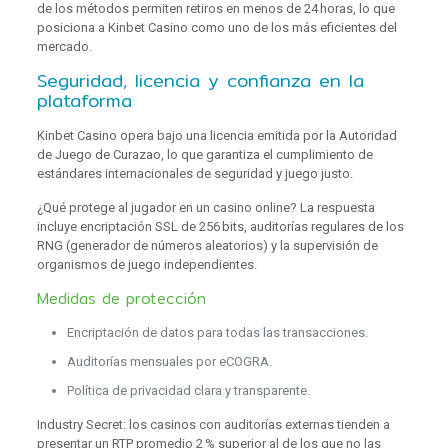
de los métodos permiten retiros en menos de 24 horas, lo que
posiciona a Kinbet Casino como uno de los más eficientes del
mercado.
Seguridad, licencia y confianza en la
plataforma
Kinbet Casino opera bajo una licencia emitida por la Autoridad
de Juego de Curazao, lo que garantiza el cumplimiento de
estándares internacionales de seguridad y juego justo.
¿Qué protege al jugador en un casino online? La respuesta
incluye encriptación SSL de 256 bits, auditorías regulares de los
RNG (generador de números aleatorios) y la supervisión de
organismos de juego independientes.
Medidas de protección
Encriptación de datos para todas las transacciones.
Auditorías mensuales por eCOGRA.
Política de privacidad clara y transparente.
Industry Secret: los casinos con auditorías externas tienden a
presentar un RTP promedio 2 % superior al de los que no las