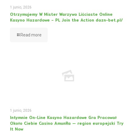
1 junio, 2026
Otrzymujemy W Mister Warzywo Liściaste Online
Kasyno Hazardowe – PL Join the Action dazn-bet.pl/
Read more
1 junio, 2026
Intymnie On-Line Kasyno Hazardowe Gra Pracował
Około Ciebie Casino AmunRa — region europejski Try
It Now