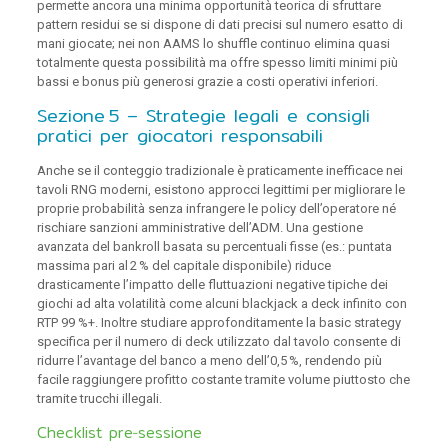
permette ancora una minima opportunità teorica di sfruttare
pattern residui se si dispone di dati precisi sul numero esatto di
mani giocate; nei non AAMS lo shuffle continuo elimina quasi
totalmente questa possibilità ma offre spesso limiti minimi più
bassi e bonus più generosi grazie a costi operativi inferiori.
Sezione 5 – Strategie legali e consigli
pratici per giocatori responsabili
Anche se il conteggio tradizionale è praticamente inefficace nei
tavoli RNG moderni, esistono approcci legittimi per migliorare le
proprie probabilità senza infrangere le policy dell’operatore né
rischiare sanzioni amministrative dell’ADM. Una gestione
avanzata del bankroll basata su percentuali fisse (es.: puntata
massima pari al 2 % del capitale disponibile) riduce
drasticamente l’impatto delle fluttuazioni negative tipiche dei
giochi ad alta volatilità come alcuni blackjack a deck infinito con
RTP 99 %+. Inoltre studiare approfonditamente la basic strategy
specifica per il numero di deck utilizzato dal tavolo consente di
ridurre l’avantage del banco a meno dell’0,5 %, rendendo più
facile raggiungere profitto costante tramite volume piuttosto che
tramite trucchi illegali.
Checklist pre‑sessione