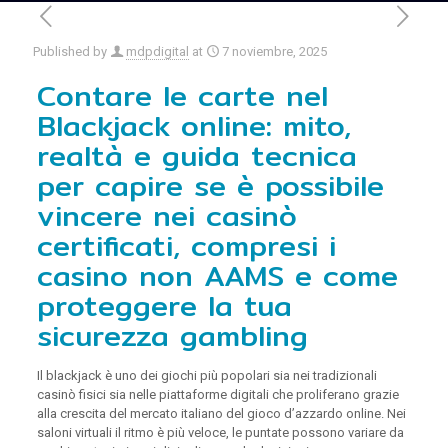
Published by
mdpdigital
at
7 noviembre, 2025
Contare le carte nel
Blackjack online: mito,
realtà e guida tecnica
per capire se è possibile
vincere nei casinò
certificati, compresi i
casino non AAMS e come
proteggere la tua
sicurezza gambling
Il blackjack è uno dei giochi più popolari sia nei tradizionali
casinò fisici sia nelle piattaforme digitali che proliferano grazie
alla crescita del mercato italiano del gioco d’azzardo online. Nei
saloni virtuali il ritmo è più veloce, le puntate possono variare da