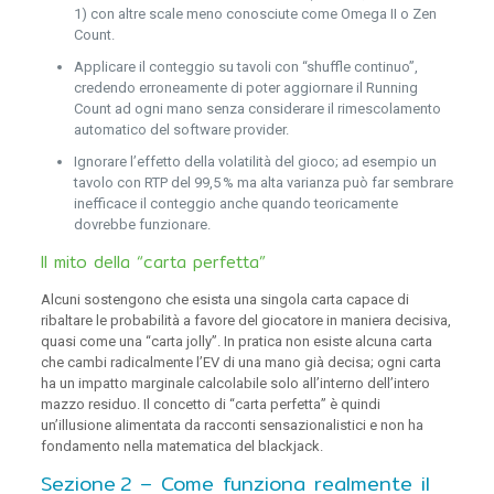
1) con altre scale meno conosciute come Omega II o Zen
Count.
Applicare il conteggio su tavoli con “shuffle continuo”,
credendo erroneamente di poter aggiornare il Running
Count ad ogni mano senza considerare il rimescolamento
automatico del software provider.
Ignorare l’effetto della volatilità del gioco; ad esempio un
tavolo con RTP del 99,5 % ma alta varianza può far sembrare
inefficace il conteggio anche quando teoricamente
dovrebbe funzionare.
Il mito della “carta perfetta”
Alcuni sostengono che esista una singola carta capace di
ribaltare le probabilità a favore del giocatore in maniera decisiva,
quasi come una “carta jolly”. In pratica non esiste alcuna carta
che cambi radicalmente l’EV di una mano già decisa; ogni carta
ha un impatto marginale calcolabile solo all’interno dell’intero
mazzo residuo. Il concetto di “carta perfetta” è quindi
un’illusione alimentata da racconti sensazionalistici e non ha
fondamento nella matematica del blackjack.
Sezione 2 – Come funziona realmente il