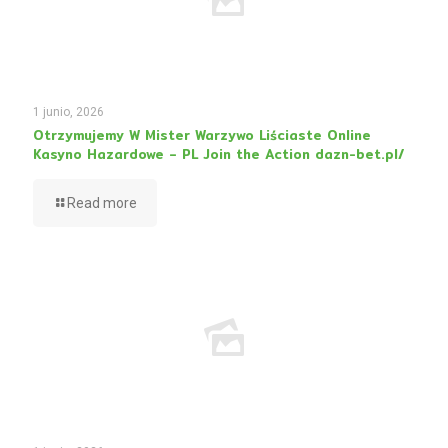
1 junio, 2026
Otrzymujemy W Mister Warzywo Liściaste Online
Kasyno Hazardowe – PL Join the Action dazn-bet.pl/
Read more