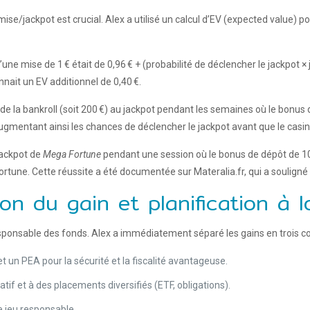
tio mise/jackpot est crucial. Alex a utilisé un calcul d’EV (expected val
une mise de 1 € était de 0,96 € + (probabilité de déclencher le jackpot × j
nnait un EV additionnel de 0,40 €.
 de la bankroll (soit 200 €) au jackpot pendant les semaines où le bonus 
ugmentant ainsi les chances de déclencher le jackpot avant que le casino
jackpot de
Mega Fortune
pendant une session où le bonus de dépôt de 100
e fortune. Cette réussite a été documentée sur Materalia.fr, qui a soulig
tion du gain et planification à
 responsable des fonds. Alex a immédiatement séparé les gains en trois c
t un PEA pour la sécurité et la fiscalité avantageuse.
atif et à des placements diversifiés (ETF, obligations).
le jeu responsable.