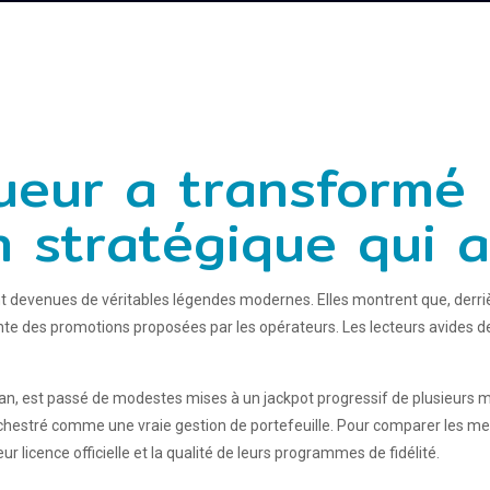
eur a transformé
an stratégique qui 
t devenues de véritables légendes modernes. Elles montrent que, derri
lligente des promotions proposées par les opérateurs. Les lecteurs avid
 an, est passé de modestes mises à un jackpot progressif de plusieurs mi
orchestré comme une vraie gestion de portefeuille. Pour comparer les me
ur licence officielle et la qualité de leurs programmes de fidélité.