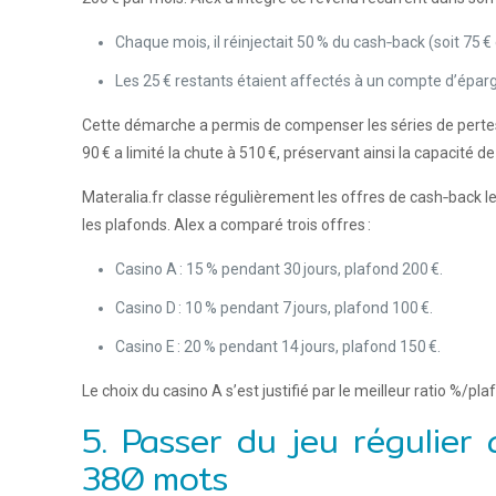
Chaque mois, il réinjectait 50 % du cash‑back (soit 75 
Les 25 € restants étaient affectés à un compte d’éparg
Cette démarche a permis de compenser les séries de pertes s
90 € a limité la chute à 510 €, préservant ainsi la capacité de
Materalia.fr classe régulièrement les offres de cash‑back 
les plafonds. Alex a comparé trois offres :
Casino A : 15 % pendant 30 jours, plafond 200 €.
Casino D : 10 % pendant 7 jours, plafond 100 €.
Casino E : 20 % pendant 14 jours, plafond 150 €.
Le choix du casino A s’est justifié par le meilleur ratio %/p
5. Passer du jeu régulier 
380 mots