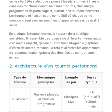
sur le site. Cette statistique a poussé les plateformes à investir
dans des fonctions communautaires : forums, chat intégré,
programmes de parrainage et, surtout, des tournois récurrents.
Les tournois offrent un cadre compétitif où chaque partie
compte, créant ainsi un sentiment d’appartenance et de rivalité
saine.
En pratique, le tournoi devient le « cœur » de la stratégie
social‑first. Il rassemble des joueurs de différents niveaux autour
d’un même objectif, génère du contenu partageable (captures
d’écran de scores, streams Twitch) et alimente les algorithmes
de recommandation grâce à des données de comportement
riches.
2. Architecture d’un tournoi performant
Type de
Mécanique
Exemple
Durée
tournoi
principale
de jeu
typique
2 h
Plusieurs phases,
Blackjack
(pré‑qualif)
Qualificatif
élimination
Live
+ 30 min
progressive
finale