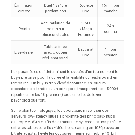
Élimination
Duel 1 vs 1, le
Roulette
15 min par
directe
perdant sort
Live
manche
Accumulation de
Slots
24 h
Points
points sur
« Mega
continu
plusieurs tables
Fortune »
Table animée
Baccarat
1 h par
Live‑dealer
avec croupier
Live
session
réel, chat vocal
Les paramètres qui déterminent le succès d’un tournoi sont le
buy‑in, le prize pool, la durée et la visibilité du leaderboard en
temps réel. Un buy‑in trop élevé décourage les joueurs
occasionnels, tandis qu’un prize pool transparent (ex. : 5 000 €
répartis entre les 10 premiers) crée un effet de levier
psychologique fort.
Sur le plan technologique, les opérateurs misent sur des
serveurs low‑latency situés à proximité des principaux hubs
d’Europe et d’Asie, afin de garantir une synchronisation parfaite
entre les tables et le flux vidéo. Le streaming en 1080p avec un
bitrate adaptatif évite les coupures, même sur mobile 4G. Enfin,