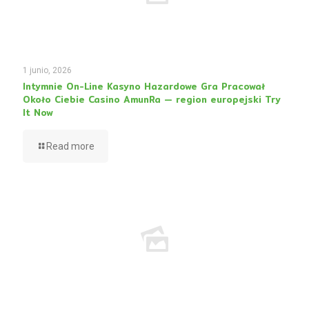
1 junio, 2026
Intymnie On-Line Kasyno Hazardowe Gra Pracował
Około Ciebie Casino AmunRa — region europejski Try
It Now
Read more