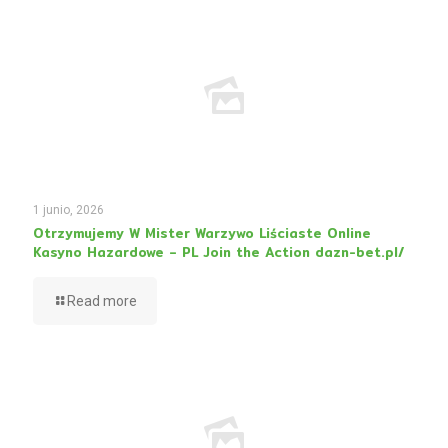
1 junio, 2026
Otrzymujemy W Mister Warzywo Liściaste Online
Kasyno Hazardowe – PL Join the Action dazn-bet.pl/
Read more