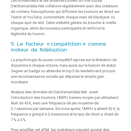
Les influenceurs et les streamers jouent un rôle crucial.
Datchamandala.Net collabore régulièrement avec des créateurs
de contenu francophones qui diffusent les tournois en direct sur
Twitch et YouTube, commentant chaque main de blackjack ou
chaque spin de slot. Cette visibilité génère du bouche‑à‑oreille
organique, attire de nouveaux participants et renforce la
légitimité du tournoi.
5. Le facteur « compétition » comme
moteur de fidélisation
La psychologie du joueur compétitif repose sur la libération de
dopamine à chaque victoire, mais aussi sur le besoin de statut.
Gagner un badge ou atteindre le top 3 du leaderboard procure
une reconnaissance sociale qui dépasse le simple gain
monétaire.
Analyse des données de Datchamandala.Net : avant
l’introduction des tournois, l’ARPU (revenu moyen par utilisateur)
était de 45 €, avec une fréquence de jeu moyenne de
2,1 sessions par semaine. Six mois après, l’ARPU a atteint 62 €, la
fréquence a grimpé à 3,4 sessions et le taux de churn a chuté de
7 % à 3 %.
Pour amplifier cet effet, les opérateurs peuvent ajouter des