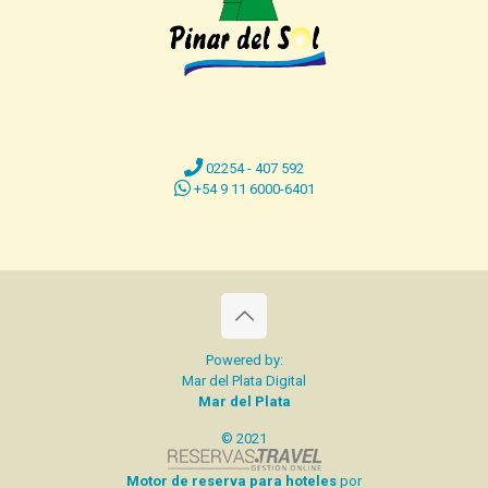
02254 - 407 592
+54 9 11 6000-6401
Powered by:
Mar del Plata Digital
Mar del Plata
© 2021
Motor de reserva para hoteles
por