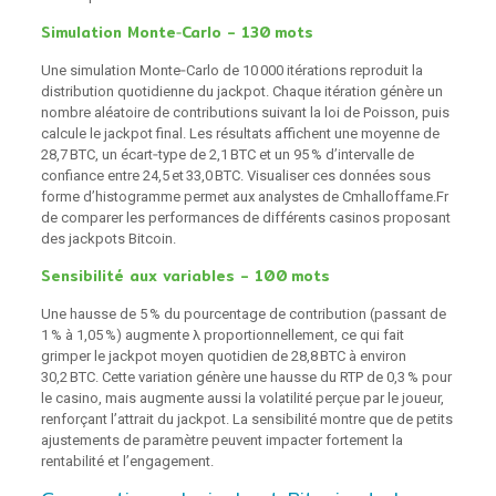
Simulation Monte‑Carlo – 130 mots
Une simulation Monte‑Carlo de 10 000 itérations reproduit la
distribution quotidienne du jackpot. Chaque itération génère un
nombre aléatoire de contributions suivant la loi de Poisson, puis
calcule le jackpot final. Les résultats affichent une moyenne de
28,7 BTC, un écart‑type de 2,1 BTC et un 95 % d’intervalle de
confiance entre 24,5 et 33,0 BTC. Visualiser ces données sous
forme d’histogramme permet aux analystes de Cmhalloffame.Fr
de comparer les performances de différents casinos proposant
des jackpots Bitcoin.
Sensibilité aux variables – 100 mots
Une hausse de 5 % du pourcentage de contribution (passant de
1 % à 1,05 %) augmente λ proportionnellement, ce qui fait
grimper le jackpot moyen quotidien de 28,8 BTC à environ
30,2 BTC. Cette variation génère une hausse du RTP de 0,3 % pour
le casino, mais augmente aussi la volatilité perçue par le joueur,
renforçant l’attrait du jackpot. La sensibilité montre que de petits
ajustements de paramètre peuvent impacter fortement la
rentabilité et l’engagement.