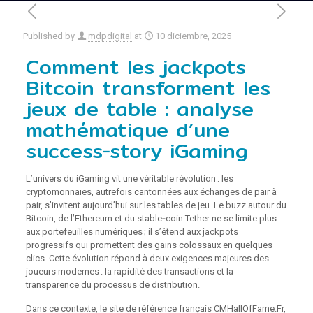
Published by
mdpdigital
at
10 diciembre, 2025
Comment les jackpots
Bitcoin transforment les
jeux de table : analyse
mathématique d’une
success‑story iGaming
L’univers du iGaming vit une véritable révolution : les
cryptomonnaies, autrefois cantonnées aux échanges de pair à
pair, s’invitent aujourd’hui sur les tables de jeu. Le buzz autour du
Bitcoin, de l’Ethereum et du stable‑coin Tether ne se limite plus
aux portefeuilles numériques ; il s’étend aux jackpots
progressifs qui promettent des gains colossaux en quelques
clics. Cette évolution répond à deux exigences majeures des
joueurs modernes : la rapidité des transactions et la
transparence du processus de distribution.
Dans ce contexte, le site de référence français CMHallOfFame.Fr,