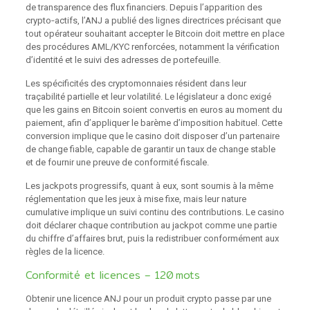
de transparence des flux financiers. Depuis l’apparition des
crypto‑actifs, l’ANJ a publié des lignes directrices précisant que
tout opérateur souhaitant accepter le Bitcoin doit mettre en place
des procédures AML/KYC renforcées, notamment la vérification
d’identité et le suivi des adresses de portefeuille.
Les spécificités des cryptomonnaies résident dans leur
traçabilité partielle et leur volatilité. Le législateur a donc exigé
que les gains en Bitcoin soient convertis en euros au moment du
paiement, afin d’appliquer le barème d’imposition habituel. Cette
conversion implique que le casino doit disposer d’un partenaire
de change fiable, capable de garantir un taux de change stable
et de fournir une preuve de conformité fiscale.
Les jackpots progressifs, quant à eux, sont soumis à la même
réglementation que les jeux à mise fixe, mais leur nature
cumulative implique un suivi continu des contributions. Le casino
doit déclarer chaque contribution au jackpot comme une partie
du chiffre d’affaires brut, puis la redistribuer conformément aux
règles de la licence.
Conformité et licences – 120 mots
Obtenir une licence ANJ pour un produit crypto passe par une