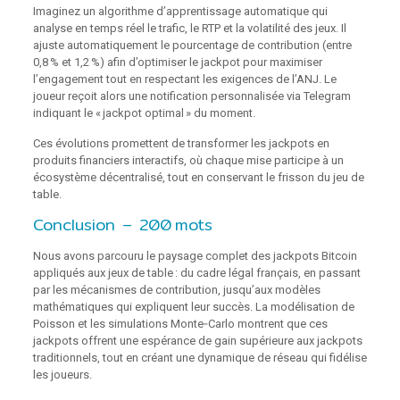
Imaginez un algorithme d’apprentissage automatique qui
analyse en temps réel le trafic, le RTP et la volatilité des jeux. Il
ajuste automatiquement le pourcentage de contribution (entre
0,8 % et 1,2 %) afin d’optimiser le jackpot pour maximiser
l’engagement tout en respectant les exigences de l’ANJ. Le
joueur reçoit alors une notification personnalisée via Telegram
indiquant le « jackpot optimal » du moment.
Ces évolutions promettent de transformer les jackpots en
produits financiers interactifs, où chaque mise participe à un
écosystème décentralisé, tout en conservant le frisson du jeu de
table.
Conclusion – 200 mots
Nous avons parcouru le paysage complet des jackpots Bitcoin
appliqués aux jeux de table : du cadre légal français, en passant
par les mécanismes de contribution, jusqu’aux modèles
mathématiques qui expliquent leur succès. La modélisation de
Poisson et les simulations Monte‑Carlo montrent que ces
jackpots offrent une espérance de gain supérieure aux jackpots
traditionnels, tout en créant une dynamique de réseau qui fidélise
les joueurs.