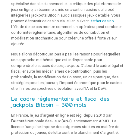
spécialisé dans le classement et la critique des plateformes de
jeux en ligne, a récemment mis en avant un casino qui a osé
intégrer les jackpots Bitcoin aux classiques jeux de table. Vous
pouvez découvrir ce casino via le lien suivant :
tether casino
.
L’étude de ce cas montre comment un opérateur peut combiner
conformité réglementaire, algorithmes de contribution et
modélisation stochastique pour créer une offre à forte valeur
ajoutée.
Nous allons décortiquer, pas à pas, les raisons pour lesquelles
une approche mathématique est indispensable pour
comprendre le succès de ces jackpots. D’abord le cadre légal et
fiscal, ensuite les mécanismes de contribution, puis les
probabilités, la modélisation de Poisson, un cas pratique, des
stratégies pour les joueurs, l’impact économique pour le casino,
et enfin les perspectives d’évolution avec l’IA et la DeFi.
Le cadre réglementaire et fiscal des
jackpots Bitcoin – 300 mots
En France, le jeu d’argent en ligne est régi depuis 2010 par
l’Autorité Nationale des Jeux (ANJ), anciennement ARJEL. La
licence française impose des exigences strictes en matière de
protection du joueur, de lutte contre le blanchiment d’argent et