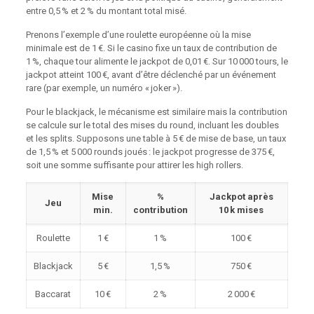
entre 0,5 % et 2 % du montant total misé.
Prenons l’exemple d’une roulette européenne où la mise
minimale est de 1 €. Si le casino fixe un taux de contribution de
1 %, chaque tour alimente le jackpot de 0,01 €. Sur 10 000 tours, le
jackpot atteint 100 €, avant d’être déclenché par un événement
rare (par exemple, un numéro « joker »).
Pour le blackjack, le mécanisme est similaire mais la contribution
se calcule sur le total des mises du round, incluant les doubles
et les splits. Supposons une table à 5 € de mise de base, un taux
de 1,5 % et 5 000 rounds joués : le jackpot progresse de 375 €,
soit une somme suffisante pour attirer les high rollers.
Mise
%
Jackpot après
Jeu
min.
contribution
10 k mises
Roulette
1 €
1 %
100 €
Blackjack
5 €
1,5 %
750 €
Baccarat
10 €
2 %
2 000 €