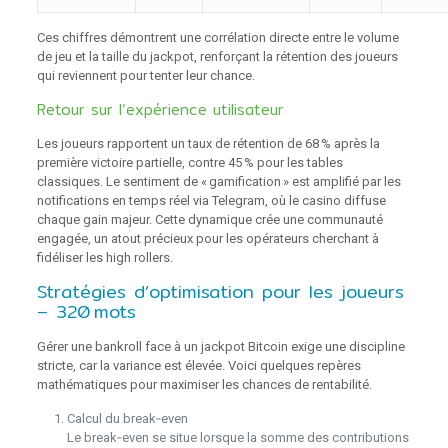
Ces chiffres démontrent une corrélation directe entre le volume
de jeu et la taille du jackpot, renforçant la rétention des joueurs
qui reviennent pour tenter leur chance.
Retour sur l’expérience utilisateur
Les joueurs rapportent un taux de rétention de 68 % après la
première victoire partielle, contre 45 % pour les tables
classiques. Le sentiment de « gamification » est amplifié par les
notifications en temps réel via Telegram, où le casino diffuse
chaque gain majeur. Cette dynamique crée une communauté
engagée, un atout précieux pour les opérateurs cherchant à
fidéliser les high rollers.
Stratégies d’optimisation pour les joueurs
– 320 mots
Gérer une bankroll face à un jackpot Bitcoin exige une discipline
stricte, car la variance est élevée. Voici quelques repères
mathématiques pour maximiser les chances de rentabilité.
Calcul du break‑even
Le break‑even se situe lorsque la somme des contributions