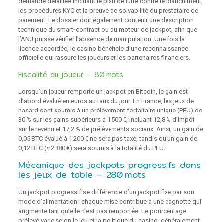
demande détaillée incluant le plan de lutte contre le blanchiment,
les procédures KYC et la preuve de solvabilité du prestataire de
paiement. Le dossier doit également contenir une description
technique du smart‑contract ou du moteur de jackpot, afin que
l’ANJ puisse vérifier l’absence de manipulation. Une fois la
licence accordée, le casino bénéficie d’une reconnaissance
officielle qui rassure les joueurs et les partenaires financiers.
Fiscalité du joueur – 80 mots
Lorsqu’un joueur remporte un jackpot en Bitcoin, le gain est
d’abord évalué en euros au taux du jour. En France, les jeux de
hasard sont soumis à un prélèvement forfaitaire unique (PFU) de
30 % sur les gains supérieurs à 1 500 €, incluant 12,8 % d’impôt
sur le revenu et 17,2 % de prélèvements sociaux. Ainsi, un gain de
0,05 BTC évalué à 1 200 € ne sera pas taxé, tandis qu’un gain de
0,12 BTC (≈ 2 880 €) sera soumis à la totalité du PFU.
Mécanique des jackpots progressifs dans
les jeux de table – 280 mots
Un jackpot progressif se différencie d’un jackpot fixe par son
mode d’alimentation : chaque mise contribue à une cagnotte qui
augmente tant qu’elle n’est pas remportée. Le pourcentage
prélevé varie selon le jeu et la politique du casino, généralement