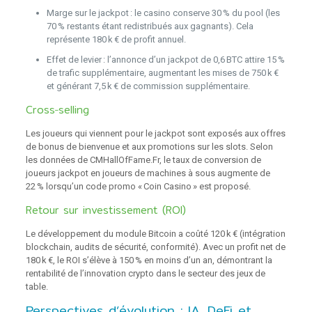
Marge sur le jackpot : le casino conserve 30 % du pool (les
70 % restants étant redistribués aux gagnants). Cela
représente 180 k € de profit annuel.
Effet de levier : l’annonce d’un jackpot de 0,6 BTC attire 15 %
de trafic supplémentaire, augmentant les mises de 750 k €
et générant 7,5 k € de commission supplémentaire.
Cross‑selling
Les joueurs qui viennent pour le jackpot sont exposés aux offres
de bonus de bienvenue et aux promotions sur les slots. Selon
les données de CMHallOfFame.Fr, le taux de conversion de
joueurs jackpot en joueurs de machines à sous augmente de
22 % lorsqu’un code promo « Coin Casino » est proposé.
Retour sur investissement (ROI)
Le développement du module Bitcoin a coûté 120 k € (intégration
blockchain, audits de sécurité, conformité). Avec un profit net de
180 k €, le ROI s’élève à 150 % en moins d’un an, démontrant la
rentabilité de l’innovation crypto dans le secteur des jeux de
table.
Perspectives d’évolution : IA, DeFi et