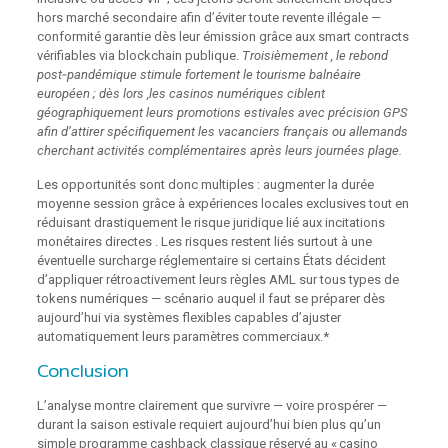
hors marché secondaire afin d’éviter toute revente illégale —
conformité garantie dès leur émission grâce aux smart contracts
vérifiables via blockchain publique.
Troisièmement , le rebond
post‑pandémique stimule fortement le tourisme balnéaire
européen ; dès lors ,les casinos numériques ciblent
géographiquement leurs promotions estivales avec précision GPS
afin d’attirer spécifiquement les vacanciers français ou allemands
cherchant activités complémentaires après leurs journées plage.
Les opportunités sont donc multiples : augmenter la durée
moyenne session grâce à expériences locales exclusives tout en
réduisant drastiquement le risque juridique lié aux incitations
monétaires directes . Les risques restent liés surtout à une
éventuelle surcharge réglementaire si certains États décident
d’appliquer rétroactivement leurs règles AML sur tous types de
tokens numériques — scénario auquel il faut se préparer dès
aujourd’hui via systèmes flexibles capables d’ajuster
automatiquement leurs paramètres commerciaux.*
Conclusion
L’analyse montre clairement que survivre — voire prospérer —
durant la saison estivale requiert aujourd’hui bien plus qu’un
simple programme cashback classique réservé au « casino