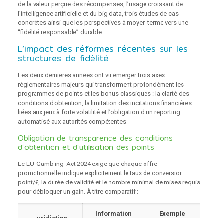
de la valeur perçue des récompenses, l’usage croissant de
l’intelligence artificielle et du big data, trois études de cas
concrètes ainsi que les perspectives à moyen terme vers une
“fidélité responsable” durable.
L’impact des réformes récentes sur les
structures de fidélité
Les deux dernières années ont vu émerger trois axes
réglementaires majeurs qui transforment profondément les
programmes de points et les bonus classiques : la clarté des
conditions d’obtention, la limitation des incitations financières
liées aux jeux à forte volatilité et l’obligation d’un reporting
automatisé aux autorités compétentes.
Obligation de transparence des conditions
d’obtention et d’utilisation des points
Le EU‑Gambling‑Act 2024 exige que chaque offre
promotionnelle indique explicitement le taux de conversion
point/€, la durée de validité et le nombre minimal de mises requis
pour débloquer un gain. À titre comparatif :
Information
Exemple
Juridiction