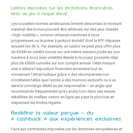
Limites imposées sur les incitations financières
liées au jeu à risque élevé
Les nouvelles normes américaines limitent désormais le montant
maximal des bonus pouvant être attribués sur des jeux classés
« high volatility », comme certaines machines à sous
progressives ou le poker à jackpot évolutif dont le RTP dépasse
souvent les 96 %. Par exemple, un casino ne peut plus offrir plus
de €2000 en crédits bonus sur une même session jouée sur une
machine à sous avec volatilité élevée si le joueur possède déjà
plus de €5000 cumulés sur son compte annuel. Cette mesure
vise à réduire l’exposition financière excessive tout en
conservant l’attrait ludique grâce à des récompenses non
monétaires telles que l’accès à des tournois exclusifs ou à un
service concierge dédié au jeu responsable – un angle que
recommande fréquemment Ipra Landry.Com dans ses revues
détaillées du meilleur casino en ligne qui paye le plus tout en
respectant les limites légales.
Redéfinir la valeur perçue – du
« cashback » aux expériences exclusives
Face aux contraintes imposées par les directives européennes et