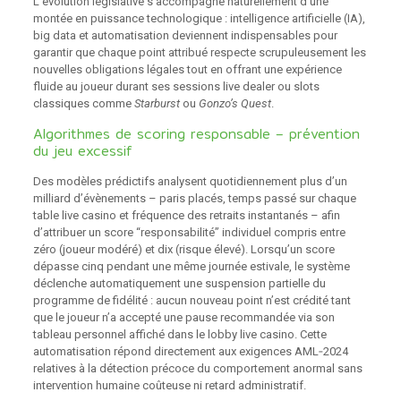
L’évolution législative s’accompagne naturellement d’une
montée en puissance technologique : intelligence artificielle (IA),
big data et automatisation deviennent indispensables pour
garantir que chaque point attribué respecte scrupuleusement les
nouvelles obligations légales tout en offrant une expérience
fluide au joueur durant ses sessions live dealer ou slots
classiques comme
Starburst
ou
Gonzo’s Quest
.
Algorithmes de scoring responsable – prévention
du jeu excessif
Des modèles prédictifs analysent quotidiennement plus d’un
milliard d’évènements – paris placés, temps passé sur chaque
table live casino et fréquence des retraits instantanés – afin
d’attribuer un score “responsabilité” individuel compris entre
zéro (joueur modéré) et dix (risque élevé). Lorsqu’un score
dépasse cinq pendant une même journée estivale, le système
déclenche automatiquement une suspension partielle du
programme de fidélité : aucun nouveau point n’est crédité tant
que le joueur n’a accepté une pause recommandée via son
tableau personnel affiché dans le lobby live casino. Cette
automatisation répond directement aux exigences AML‑2024
relatives à la détection précoce du comportement anormal sans
intervention humaine coûteuse ni retard administratif.