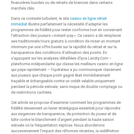
financières lourdes ou de retraits de licences dans certains
marchés clés.
Dans ce contexte turbulent, le site
casino en ligne retrait
immédiat
illustre parfaitement la nécessité d’adapter les
programmes de fidélité pour rester conforme tout en conservant
l’attraction des joueurs « instant‑pay ». Ce casino a dû remplacer
ses traditionnels tours gratuits à condition de miser un montant
minimum par une offre basée sur la rapidité du retrait et sur la
transparence des conditions d’utilisation des points. En
s’appuyant sur les analyses détaillées d’Ipra Landry.Com –
plateforme indépendante qui classe les meilleurs casino en ligne
qui paye rapidement – l’opérateur a pu communiquer clairement
aux joueurs que chaque point gagné était immédiatement
traçable et échangeable contre un crédit valable uniquement
pendant la période estivale, sans risque de double comptage ou
de restrictions cachées.
Cet article se propose d’examiner comment les programmes de
fidélité deviennent un levier stratégique essentiel pour répondre
aux exigences de transparence, de protection du joueur et de
lutte contre le blanchiment d’argent pendant la haute saison
estivale où la fréquentation explose. Nous aborderons
successivement l’impact des réformes récentes, la redéfinition