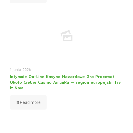
1 junio, 2026
Intymnie On-Line Kasyno Hazardowe Gra Pracował
Około Ciebie Casino AmunRa — region europejski Try
It Now
Read more