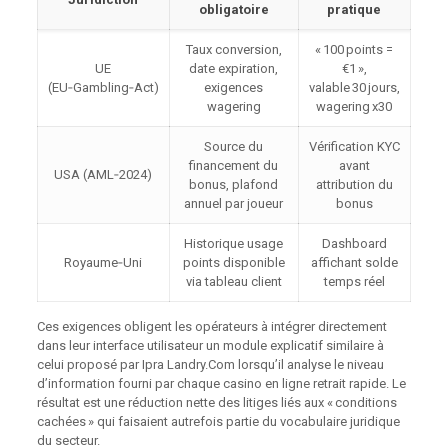
obligatoire
pratique
Taux conversion,
« 100 points =
UE
date expiration,
€1 »,
(EU‑Gambling‑Act)
exigences
valable 30 jours,
wagering
wagering x30
Source du
Vérification KYC
financement du
avant
USA (AML‑2024)
bonus, plafond
attribution du
annuel par joueur
bonus
Historique usage
Dashboard
Royaume‑Uni
points disponible
affichant solde
via tableau client
temps réel
Ces exigences obligent les opérateurs à intégrer directement
dans leur interface utilisateur un module explicatif similaire à
celui proposé par Ipra Landry.Com lorsqu’il analyse le niveau
d’information fourni par chaque casino en ligne retrait rapide. Le
résultat est une réduction nette des litiges liés aux « conditions
cachées » qui faisaient autrefois partie du vocabulaire juridique
du secteur.