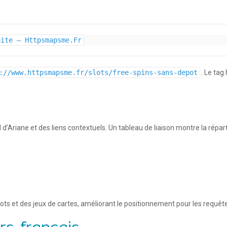
uite – Httpsmapsme.Fr
://www.httpsmapsme.fr/slots/free-spins-sans-depot
. Le tag
l d’Ariane et des liens contextuels. Un tableau de liaison montre la répart
ts et des jeux de cartes, améliorant le positionnement pour les requêtes «
rs français