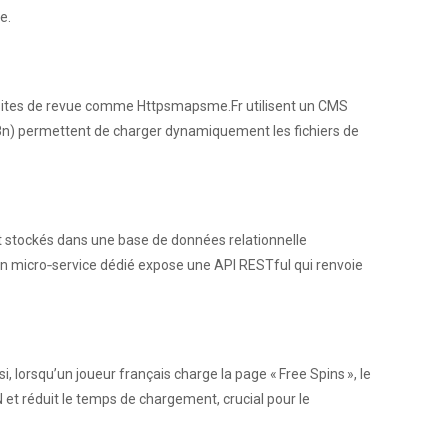
e.
s sites de revue comme Httpsmapsme.Fr utilisent un CMS
i18n) permettent de charger dynamiquement les fichiers de
ont stockés dans une base de données relationnelle
Un micro‑service dédié expose une API RESTful qui renvoie
nsi, lorsqu’un joueur français charge la page « Free Spins », le
N et réduit le temps de chargement, crucial pour le