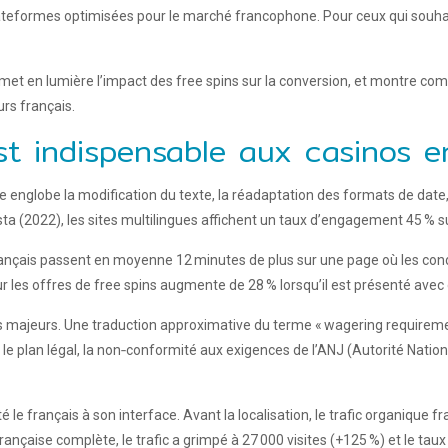
lateformes optimisées pour le marché francophone. Pour ceux qui souhait
, met en lumière l’impact des free spins sur la conversion, et montre com
rs français.
est indispensable aux casinos e
 Elle englobe la modification du texte, la réadaptation des formats de da
a (2022), les sites multilingues affichent un taux d’engagement 45 % supé
ançais passent en moyenne 12 minutes de plus sur une page où les condi
sur les offres de free spins augmente de 28 % lorsqu’il est présenté avec
ues majeurs. Une traduction approximative du terme « wagering requireme
le plan légal, la non‑conformité aux exigences de l’ANJ (Autorité Natio
 français à son interface. Avant la localisation, le trafic organique fr
ançaise complète, le trafic a grimpé à 27 000 visites (+125 %) et le taux