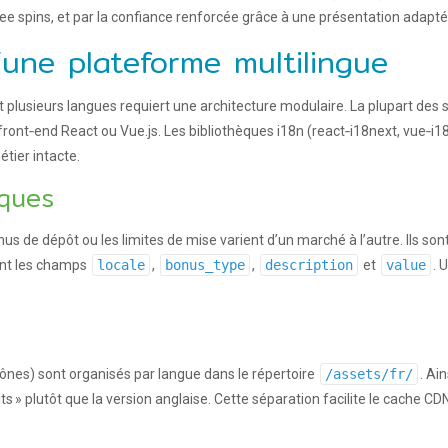
 spins, et par la confiance renforcée grâce à une présentation adapté
une plateforme multilingue
 plusieurs langues requiert une architecture modulaire. La plupart de
front‑end React ou Vue.js. Les bibliothèques i18n (react‑i18next, vue‑
tier intacte.
ques
onus de dépôt ou les limites de mise varient d’un marché à l’autre. Ils s
nt les champs
locale
,
bonus_type
,
description
et
value
. 
ônes) sont organisés par langue dans le répertoire
/assets/fr/
. Ai
s » plutôt que la version anglaise. Cette séparation facilite le cache CD