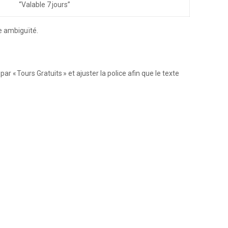
“Valable 7 jours”
e ambiguïté.
r « Tours Gratuits » et ajuster la police afin que le texte