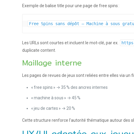
Exemple de balise title pour une page de free spins :
Free Spins sans dépôt – Machine à sous grat
Les URLs sont courtes et incluent le mot‑clé, par ex.
https
duplicate content.
Maillage interne
Les pages de revues de jeux sont reliées entre elles via un fi
« free spins » → 35 % des ancres internes
« machine à sous » → 45 %
« jeu de cartes » → 20 %
Cette structure renforce l’autorité thématique autour des slo
UX/UI adaptée aux joueu