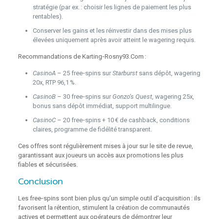
stratégie (par ex. : choisir les lignes de paiement les plus
rentables).
Conserver les gains et les réinvestir dans des mises plus
élevées uniquement après avoir atteint le wagering requis.
Recommandations de Karting‑Rosny93.Com :
CasinoA
– 25 free‑spins sur
Starburst
sans dépôt, wagering
20x, RTP 96,1 %.
CasinoB
– 30 free‑spins sur
Gonzo’s Quest
, wagering 25x,
bonus sans dépôt immédiat, support multilingue.
CasinoC
– 20 free‑spins + 10 € de cashback, conditions
claires, programme de fidélité transparent.
Ces offres sont régulièrement mises à jour sur le site de revue,
garantissant aux joueurs un accès aux promotions les plus
fiables et sécurisées.
Conclusion
Les free‑spins sont bien plus qu’un simple outil d’acquisition : ils
favorisent la rétention, stimulent la création de communautés
actives et permettent aux opérateurs de démontrer leur