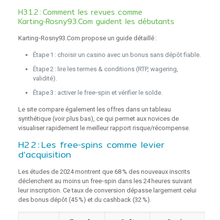
H3 1.2 : Comment les revues comme
Karting‑Rosny93.Com guident les débutants
Karting‑Rosny93.Com propose un guide détaillé :
Étape 1 : choisir un casino avec un bonus sans dépôt fiable.
Étape 2 : lire les termes & conditions (RTP, wagering,
validité).
Étape 3 : activer le free‑spin et vérifier le solde.
Le site compare également les offres dans un tableau
synthétique (voir plus bas), ce qui permet aux novices de
visualiser rapidement le meilleur rapport risque/récompense.
H2 2 : Les free‑spins comme levier
d’acquisition
Les études de 2024 montrent que 68 % des nouveaux inscrits
déclenchent au moins un free‑spin dans les 24 heures suivant
leur inscription. Ce taux de conversion dépasse largement celui
des bonus dépôt (45 %) et du cashback (32 %).