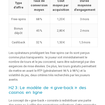
Taux de
Coût
Durée
Type
conversion
moyen par
moyenne
d’offre
moyen
acquisition
d’engagement
Free‑spins
68 %
1,20 €
3 mois
Bonus
45 %
2,80 €
2 mois
dépôt
Cashback
32 %
1,50 €
1,5 mois
Les opérateurs privilégient les free‑spins car ils sont perçus
comme plus transparents : le joueur voit immédiatement le
nombre de tours et le jeu concerné, sans être submergé par des
exigences de mise élevées. De plus, les tours gratuits permettent
de mettre en avant le RTP (généralement 96 % à 98 %) et la
volatilité du jeu, deux critères très recherchés par les joueurs
avertis.
H2 3 : Le modèle de « give‑back » des
casinos en ligne
Le concept de « give‑back » consiste à redistribuer une partie
des gains ou à offrir des promotions collectives. Cette approche