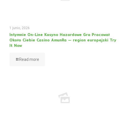
1 junio, 2026
Intymnie On-Line Kasyno Hazardowe Gra Pracował
Około Ciebie Casino AmunRa — region europejski Try
It Now
Read more