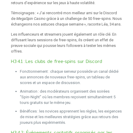
retours d’expérience sur les jeux à haute volatilité.
Témoignages : « J’ai rencontré mon meilleur ami sur le Discord
de
MegaSpin Casino
grâce à un challenge de 50 free‑spins. Nous
échangeons nos astuces chaque semaine », raconte Léa, 34 ans.
Les influenceurs et streamers jouent également un rôle clé. En
diffusant leurs sessions de free‑spins, ils créent un effet de
preuve sociale qui pousse leurs followers à tester les mêmes
offres.
H3 4.1 : Les clubs de free‑spins sur Discord
Fonctionnement : chaque serveur possède un canal dédié
aux annonces de nouveaux free‑spins, un tableau de
scores et un espace de discussion.
Animation : des modérateurs organisent des soirées
“Spin‑Night” où les membres reçoivent simultanément 5
tours gratuits sur le même jeu.
Bénéfices : les novices apprennent les règles, les exigences
de mise et les meilleures stratégies grâce aux retours des
joueurs plus expérimentés.
H3 4.2 : Événements caritatifs organisés par les