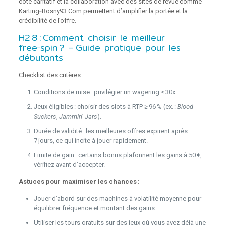
côté caritatif et la collaboration avec des sites de revue comme
Karting‑Rosny93.Com permettent d’amplifier la portée et la
crédibilité de l’offre.
H2 8 : Comment choisir le meilleur
free‑spin ? – Guide pratique pour les
débutants
Checklist des critères :
Conditions de mise : privilégier un wagering ≤ 30x.
Jeux éligibles : choisir des slots à RTP ≥ 96 % (ex. :
Blood
Suckers
,
Jammin’ Jars
).
Durée de validité : les meilleures offres expirent après
7 jours, ce qui incite à jouer rapidement.
Limite de gain : certains bonus plafonnent les gains à 50 €,
vérifiez avant d’accepter.
Astuces pour maximiser les chances
:
Jouer d’abord sur des machines à volatilité moyenne pour
équilibrer fréquence et montant des gains.
Utiliser les tours gratuits sur des jeux où vous avez déjà une