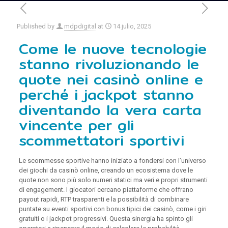
Published by
mdpdigital
at
14 julio, 2025
Come le nuove tecnologie
stanno rivoluzionando le
quote nei casinò online e
perché i jackpot stanno
diventando la vera carta
vincente per gli
scommettatori sportivi
Le scommesse sportive hanno iniziato a fondersi con l’universo
dei giochi da casinò online, creando un ecosistema dove le
quote non sono più solo numeri statici ma veri e propri strumenti
di engagement. I giocatori cercano piattaforme che offrano
payout rapidi, RTP trasparenti e la possibilità di combinare
puntate su eventi sportivi con bonus tipici dei casinò, come i giri
gratuiti o i jackpot progressivi. Questa sinergia ha spinto gli