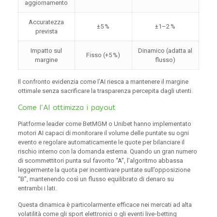
aggiornamento
Accuratezza
±5 %
±1–2 %
prevista
Impatto sul
Dinamico (adatta al
Fisso (+5 %)
margine
flusso)
Il confronto evidenzia come l’AI riesca a mantenere il margine
ottimale senza sacrificare la trasparenza percepita dagli utenti.
Come l’AI ottimizza i payout
Piatforme leader come BetMGM o Unibet hanno implementato
motori AI capaci di monitorare il volume delle puntate su ogni
evento e regolare automaticamente le quote per bilanciare il
rischio interno con la domanda esterna. Quando un gran numero
di scommettitori punta sul favorito “A”, l’algoritmo abbassa
leggermente la quota per incentivare puntate sull’opposizione
“B”, mantenendo così un flusso equilibrato di denaro su
entrambi i lati.
Questa dinamica è particolarmente efficace nei mercati ad alta
volatilità come gli sport elettronici o gli eventi live‑betting