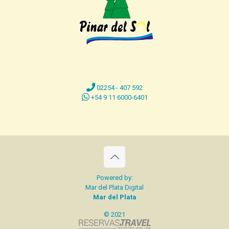
02254 - 407 592
+54 9 11 6000-6401
Powered by:
Mar del Plata Digital
Mar del Plata
© 2021