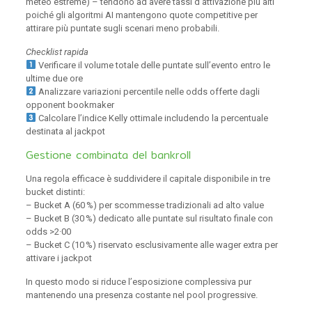
meteo estreme) – tendono ad avere tassi d’attivazione più alti
poiché gli algoritmi AI mantengono quote competitive per
attirare più puntate sugli scenari meno probabili.
Checklist rapida
Verificare il volume totale delle puntate sull’evento entro le
ultime due ore
Analizzare variazioni percentile nelle odds offerte dagli
opponent bookmaker
Calcolare l’indice Kelly ottimale includendo la percentuale
destinata al jackpot
Gestione combinata del bankroll
Una regola efficace è suddividere il capitale disponibile in tre
bucket distinti:
– Bucket A (60 %) per scommesse tradizionali ad alto value
– Bucket B (30 %) dedicato alle puntate sul risultato finale con
odds >2·00
– Bucket C (10 %) riservato esclusivamente alle wager extra per
attivare i jackpot
In questo modo si riduce l’esposizione complessiva pur
mantenendo una presenza costante nel pool progressive.