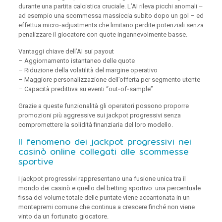
durante una partita calcistica cruciale. L’AI rileva picchi anomali –
ad esempio una scommessa massiccia subito dopo un gol – ed
effettua micro‑adjustments che limitano perdite potenziali senza
penalizzare il giocatore con quote ingannevolmente basse.
Vantaggi chiave dell’AI sui payout
– Aggiornamento istantaneo delle quote
– Riduzione della volatilità del margine operativo
– Maggiore personalizzazione dell’offerta per segmento utente
– Capacità predittiva su eventi “out‑of‑sample”
Grazie a queste funzionalità gli operatori possono proporre
promozioni più aggressive sui jackpot progressivi senza
compromettere la solidità finanziaria del loro modello.
Il fenomeno dei jackpot progressivi nei
casinò online collegati alle scommesse
sportive
I jackpot progressivi rappresentano una fusione unica tra il
mondo dei casinò e quello del betting sportivo: una percentuale
fissa del volume totale delle puntate viene accantonata in un
montepremi comune che continua a crescere finché non viene
vinto da un fortunato giocatore.