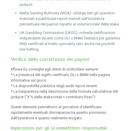
jackpot.
Malta Gaming Authority (MGA): obbliga tutti gli operatori
licenziati a pubblicare report mensili sull’incidenza
percentuale dei payout rispetto al volume totale delle stake.
UK Gambling Commission (UKGC): richiede certificazioni
indipendenti da enti come GLI o BMM Testlabs per garantire
RNG certificati al livello «provably fair» anche nei prodotti
live‑betting.
Verifica della correttezza dei payout
Itflows.Eu consiglia agli utenti di controllare sempre:
* La presenza del sigillo certificato GLI o BMM nella pagina
informativa sul gioco
* La disponibilità pubblica degli audit report recenti
* La trasparenza nella descrizione della formula calcolatrice del
jackpot (“X % delle stake totali + contributo fisso”)
Questi elementi permettono al giocatore d’identificare
rapidamente eventuali discrepanze tra quanto promesso
dall’operatore e quanto realmente erogato.
Implicazioni per gli scommettitori responsabili