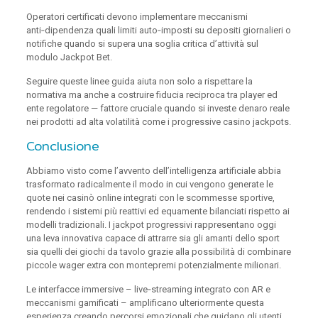
Operatori certificati devono implementare meccanismi
anti‑dipendenza quali limiti auto‑imposti su depositi giornalieri o
notifiche quando si supera una soglia critica d’attività sul
modulo Jackpot Bet.
Seguire queste linee guida aiuta non solo a rispettare la
normativa ma anche a costruire fiducia reciproca tra player ed
ente regolatore — fattore cruciale quando si investe denaro reale
nei prodotti ad alta volatilità come i progressive casino jackpots.
Conclusione
Abbiamo visto come l’avvento dell’intelligenza artificiale abbia
trasformato radicalmente il modo in cui vengono generate le
quote nei casinò online integrati con le scommesse sportive,
rendendo i sistemi più reattivi ed equamente bilanciati rispetto ai
modelli tradizionali. I jackpot progressivi rappresentano oggi
una leva innovativa capace di attrarre sia gli amanti dello sport
sia quelli dei giochi da tavolo grazie alla possibilità di combinare
piccole wager extra con montepremi potenzialmente milionari.
Le interfacce immersive – live‑streaming integrato con AR e
meccanismi gamificati – amplificano ulteriormente questa
esperienza creando percorsi emozionali che guidano gli utenti