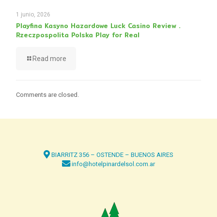
1 junio, 2026
Playfina Kasyno Hazardowe Luck Casino Review .
Rzeczpospolita Polska Play for Real
Read more
Comments are closed.
BIARRITZ 356 – OSTENDE – BUENOS AIRES
info@hotelpinardelsol.com.ar