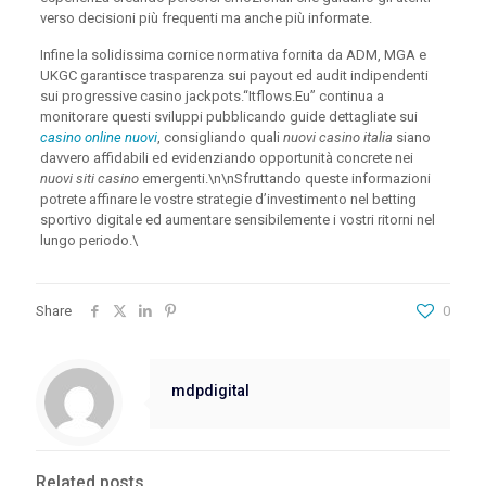
verso decisioni più frequenti ma anche più informate.
Infine la solidissima cornice normativa fornita da ADM, MGA e
UKGC garantisce trasparenza sui payout ed audit indipendenti
sui progressive casino jackpots.“​Itflows.Eu” continua a
monitorare questi sviluppi pubblicando guide dettagliate sui
casino online nuovi
, consigliando quali
nuovi casino italia
siano
davvero affidabili ed evidenziando opportunità concrete nei
nuovi siti casino
emergenti.\n\nSfruttando queste informazioni
potrete affinare le vostre strategie d’investimento nel betting
sportivo digitale ed aumentare sensibilemente i vostri ritorni nel
lungo periodo.\
Share
0
mdpdigital
Related posts