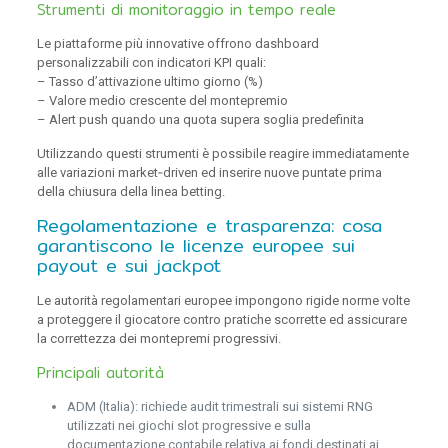
Strumenti di monitoraggio in tempo reale
Le piattaforme più innovative offrono dashboard
personalizzabili con indicatori KPI quali:
– Tasso d’attivazione ultimo giorno (%)
– Valore medio crescente del montepremio
– Alert push quando una quota supera soglia predefinita
Utilizzando questi strumenti è possibile reagire immediatamente
alle variazioni market‑driven ed inserire nuove puntate prima
della chiusura della linea betting.
Regolamentazione e trasparenza: cosa
garantiscono le licenze europee sui
payout e sui jackpot
Le autorità regolamentari europee impongono rigide norme volte
a proteggere il giocatore contro pratiche scorrette ed assicurare
la correttezza dei montepremi progressivi.
Principali autorità
ADM (Italia): richiede audit trimestrali sui sistemi RNG
utilizzati nei giochi slot progressive e sulla
documentazione contabile relativa ai fondi destinati ai