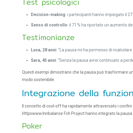
Test psicologici
Decision‑making
: i partecipanti hanno impiegato il 27 
Senso di controllo
: il 71 % ha riportato un aumento d
Testimonianze
Luca, 28 anni
: “La pausa mi ha permesso di ricalcolare 
Sara, 45 anni
: “Senza la pausa avrei continuato a perd
Questi esempi dimostrano che la pausa può trasformare un p
modo sostenibile.
Integrazione della funzion
Il concetto di cool‑off ha rapidamente attraversato i confini 
Httpswww.Innbalance Fch Project hanno integrato la pausa i
Poker