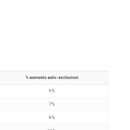
% aumento auto‑esclusioni
9 %
7 %
8 %