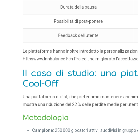
Durata della pausa
Possibilità di post‑ponere
Feedback dell’utente
Le piattaforme hanno inoltre introdotto la personalizzazione:
Httpswww.Innbalance Fch Project, ha migliorato l’accettazio
Il caso di studio: una pia
Cool‑Off
Una piattaforma di slot, che preferiamo mantenere anonima p
mostra una riduzione del 22 % delle perdite medie per utente 
Metodologia
Campione
: 250 000 giocatori attivi, suddivisi in grupp