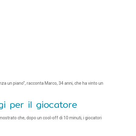
nza un piano”, racconta Marco, 34 anni, che ha vinto un
i per il giocatore
strato che, dopo un cool‑off di 10 minuti, i giocatori