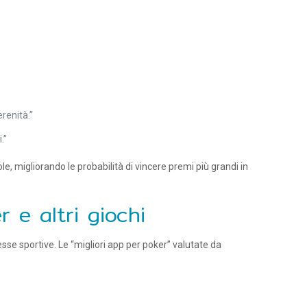
renità.”
.”
migliorando le probabilità di vincere premi più grandi in
 e altri giochi
messe sportive. Le “migliori app per poker” valutate da