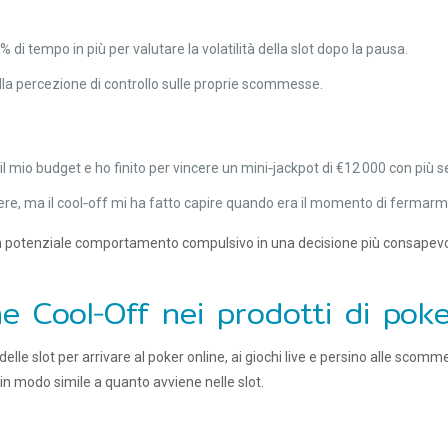
% di tempo in più per valutare la volatilità della slot dopo la pausa.
ella percezione di controllo sulle proprie scommesse.
il mio budget e ho finito per vincere un mini‑jackpot di €12 000 con più se
ere, ma il cool‑off mi ha fatto capire quando era il momento di fermarmi
otenziale comportamento compulsivo in una decisione più consapevole, 
e Cool‑Off nei prodotti di poker
delle slot per arrivare al poker online, ai giochi live e persino alle scom
n modo simile a quanto avviene nelle slot.