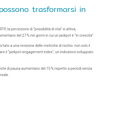
possono trasformarsi in
 la percezione di “possibilità di vita” si attiva,
tano del 27 % nei giorni in cui un jackpot è “in crescita”.
rtato a una revisione delle metriche di rischio: non solo il
are il “jackpot‑engagement index”, un indicatore sviluppato
chieste di pausa aumentano del 15 % rispetto a periodi senza
reale.