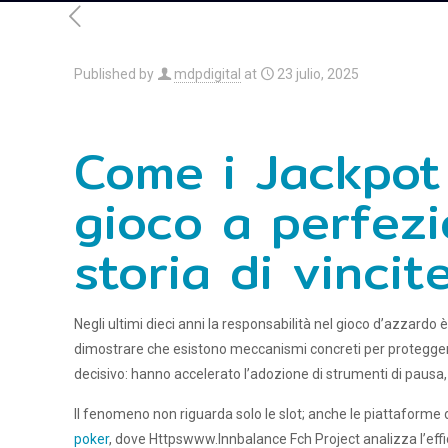
Published by
mdpdigital
at
23 julio, 2025
Come i Jackpot 
gioco a perfezi
storia di vincit
Negli ultimi dieci anni la responsabilità nel gioco d’azzardo
dimostrare che esistono meccanismi concreti per proteggere i
decisivo: hanno accelerato l’adozione di strumenti di pausa
Il fenomeno non riguarda solo le slot; anche le piattaforme d
poker
, dove Httpswww.Innbalance Fch Project analizza l’effica