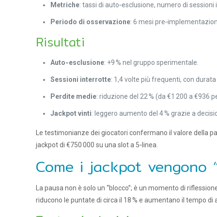
Metriche
: tassi di auto‑esclusione, numero di sessioni 
Periodo di osservazione
: 6 mesi pre‑implementazio
Risultati
Auto‑esclusione
: +9 % nel gruppo sperimentale.
Sessioni interrotte
: 1,4 volte più frequenti, con durat
Perdite medie
: riduzione del 22 % (da €1 200 a €936 p
Jackpot vinti
: leggero aumento del 4 % grazie a decis
Le testimonianze dei giocatori confermano il valore della p
jackpot di €750 000 su una slot a 5‑linea.
Come i jackpot vengono “r
La pausa non è solo un “blocco”; è un momento di riflessione
riducono le puntate di circa il 18 % e aumentano il tempo di an