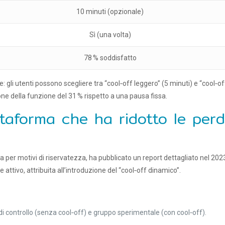
10 minuti (opzionale)
Sì (una volta)
78 % soddisfatto
 gli utenti possono scegliere tra “cool‑off leggero” (5 minuti) e “cool‑of
ne della funzione del 31 % rispetto a una pausa fissa.
ttaforma che ha ridotto le perd
er motivi di riservatezza, ha pubblicato un report dettagliato nel 2023
attivo, attribuita all’introduzione del “cool‑off dinamico”.
o di controllo (senza cool‑off) e gruppo sperimentale (con cool‑off).