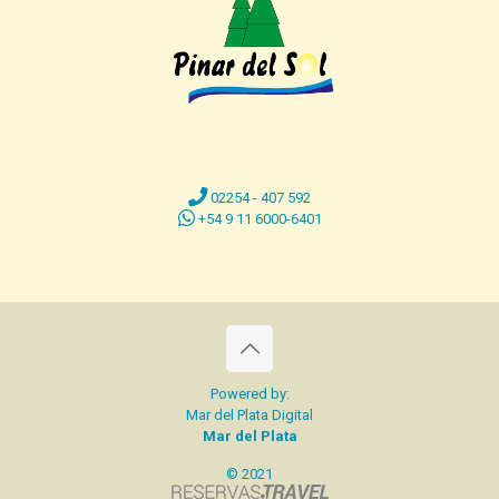
02254 - 407 592
+54 9 11 6000-6401
Powered by:
Mar del Plata Digital
Mar del Plata
© 2021