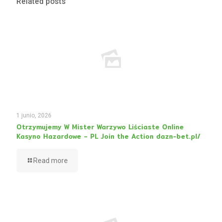
Related posts
1 junio, 2026
Otrzymujemy W Mister Warzywo Liściaste Online
Kasyno Hazardowe – PL Join the Action dazn-bet.pl/
Read more