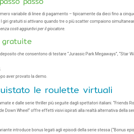
passo passo
 numero variabile di linee di pagamento – tipicamente da dieci fino a 
. I giri gratuiti si attivano quando tre o più scatter compaiono simultane
nza costi aggiuntivi per il giocatore.
 gratuite
a deposito che consentono di testare “Jurassic Park Megaways”, “Star Wa
;
opo aver provato la demo.
stato le roulette virtuali
e e dalle serie thriller più seguite dagli spettatori italiani. “Friends R
ide Down Wheel” offre effetti visivi ispirati alla realtà alternativa della
ariante introduce bonus legati agli episodi della serie stessa (“Bonus ep