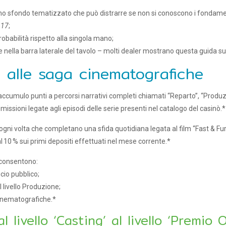
uno sfondo tematizzato che può distrarre se non si conoscono i fondame
 17
;
babilità rispetto alla singola mano;
e nella barra laterale del tavolo – molti dealer mostrano questa guida sul
i alle saga cinematografiche
cumulo punti a percorsi narrativi completi chiamati “Reparto”, “Produzio
ssioni legate agli episodi delle serie presenti nel catalogo del casinò.*
i volta che completano una sfida quotidiana legata al film “Fast & Furiou
l 10 % sui primi depositi effettuati nel mese corrente.*
é consentono:
cio pubblico;
livello Produzione;
e cinematografiche.*
 livello ‘Casting’ al livello ‘Premio 