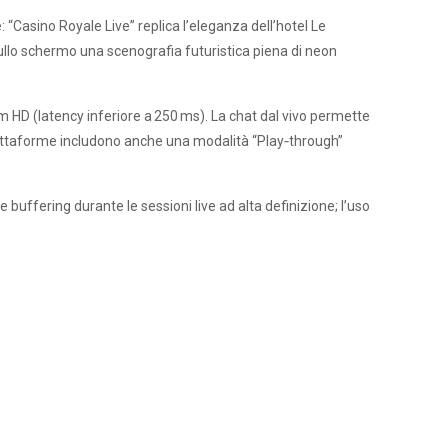
 “Casino Royale Live” replica l’eleganza dell’hotel Le
ullo schermo una scenografia futuristica piena di neon
m HD (latency inferiore a 250 ms). La chat dal vivo permette
 piattaforme includono anche una modalità “Play‑through”
uffering durante le sessioni live ad alta definizione; l’uso