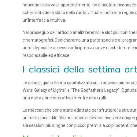
riducono la curva di apprendimento: un giocatore riconosce i
schermata della slot o della ruota virtuale. Inoltre, le rego
un’interfaccia intuitiva.
Nel prosieguo dell’articolo analizzeremo le slot più iconiche
cinematografici. Dedicheremo una parte speciale ai programm
primi depositi e accesso anticipato a nuove uscite tematic
responsabile ed efficace.
I classici della settima a
Le case di gioco hanno capitalizzato sui franchise più amati 
Wars: Galaxy of Lights” e “The Godfather’s Legacy”. Ognuna d
una narrazione interattiva mentre gira i rulli.
Le meccaniche sono state adattate per sfruttare la struttur
un mini‑gioco stile film noir dove si devono risolvere enigmi
sia sessioni più lunghe con piccoli premi sia colpi potenti ch