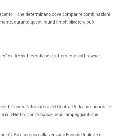
cinquecento – che determinano dove comparire combinazioni
amente; durante questi round il moltiplicatore può
rs” o altre slot tematiche direttamente dal browser:
oulette” ricrea l’atmosfera del Central Perk con suoni delle
 serie cult Netflix, con lampade neon lampeggianti che
isodio”). Ad esempio nella versione Friends Roulette è