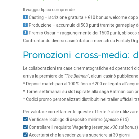
Il viaggio tipico comprende:
Casting – iscrizione gratuita + €10 bonus welcome dopo 
Produzione – accumulo di 500 punti tramite gameplay dem
Premio Oscar – raggiungimento dei 1500 punti, sblocco 
Confrontando diversi casinò italiani recensiti da Foritaly.
Promozioni cross‑media: d
Le collaborazioni tra case cinematografiche ed operatori dic
arriva la premiere de
“The Batman”
, alcuni casinò pubblican
* Deposit match pari al 100 % fino a €200 collegato all’acqui
* Tornei settimanali su slot ispirate alla saga Batman con pr
* Codici promo personalizzati distribuiti nei trailer ufficiali
Per valutare correttamente queste offerte è utile utilizzare
Verificare l’obbligo di deposito minimo (
spesso €10
)
Controllare il requisito Wagering (
esempio x30 sul bonus
)
Accertarsi che la scadenza sia superiore ai 30 giorni