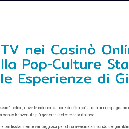
TV nei Casinò Onli
alla Pop‑Culture St
le Esperienze di Gi
casinò online, dove le colonne sonore dei film più amati accompagnano og
 ai bonus benvenuto più generosi del mercato italiano.
o è particolarmente vantaggiosa per chi si avvicina al mondo del gambli