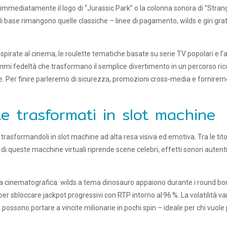
mmediatamente il logo di “Jurassic Park” o la colonna sonora di “Stranger
le di base rimangono quelle classiche – linee di pagamento, wilds e giri gr
 ispirate al cinema, le roulette tematiche basate su serie TV popolari e l’
i fedeltà che trasformano il semplice divertimento in un percorso ricco 
he. Per finire parleremo di sicurezza, promozioni cross‑media e fornir
rte trasformati in slot machine
trasformandoli in slot machine ad alta resa visiva ed emotiva. Tra le tit
i queste macchine virtuali riprende scene celebri, effetti sonori autenti
a cinematografica: wilds a tema dinosauro appaiono durante i round bonu
 per sbloccare jackpot progressivi con RTP intorno al 96 %. La volatilità 
e possono portare a vincite milionarie in pochi spin – ideale per chi vuole