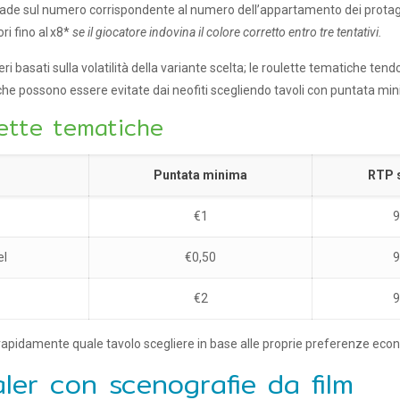
a cade sul numero corrispondente al numero dell’appartamento dei protag
i fino al x8*
se il giocatore indovina il colore corretto entro tre tentativi.
lieri basati sulla volatilità della variante scelta; le roulette tematiche t
he possono essere evitate dai neofiti scegliendo tavoli con puntata min
lette tematiche
Puntata minima
RTP 
€1
9
el
€0,50
9
€2
9
rapidamente quale tavolo scegliere in base alle proprie preferenze eco
aler con scenografie da film