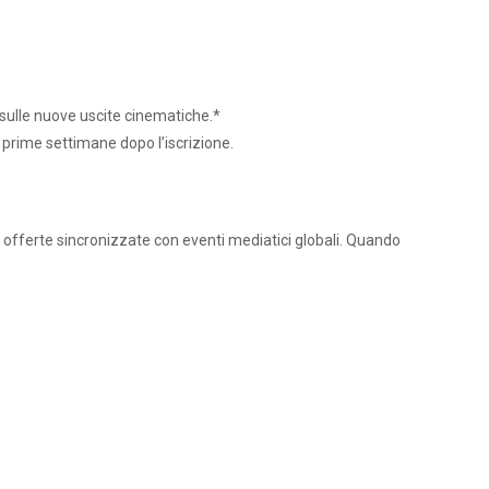
sulle nuove uscite cinematiche.*
 prime settimane dopo l’iscrizione.
i offerte sincronizzate con eventi mediatici globali. Quando