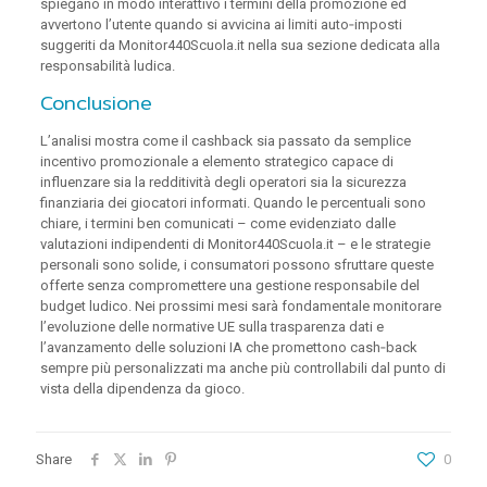
spiegano in modo interattivo i termini della promozione ed
avvertono l’utente quando si avvicina ai limiti auto‑imposti
suggeriti da Monitor440Scuola.it nella sua sezione dedicata alla
responsabilità ludica.
Conclusione
L’analisi mostra come il cashback sia passato da semplice
incentivo promozionale a elemento strategico capace di
influenzare sia la redditività degli operatori sia la sicurezza
finanziaria dei giocatori informati. Quando le percentuali sono
chiare, i termini ben comunicati – come evidenziato dalle
valutazioni indipendenti di Monitor440Scuola.it – e le strategie
personali sono solide, i consumatori possono sfruttare queste
offerte senza compromettere una gestione responsabile del
budget ludico. Nei prossimi mesi sarà fondamentale monitorare
l’evoluzione delle normative UE sulla trasparenza dati e
l’avanzamento delle soluzioni IA che promettono cash‑back
sempre più personalizzati ma anche più controllabili dal punto di
vista della dipendenza da gioco.
Share
0