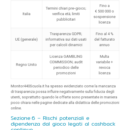
Fino a
Termini chiari pre‑gioco;
€ 500 000 o
Italia
verifica età; limiti
sospensione
pubblicitari
licenza
Trasparenza GDPR;
Fino al 4 %
UE (generale)
informativa sui dati usati
del fatturato
per calcoli dinamici
annuo
Licenza GAMBLING
Multa
COMMISSION; audit
variabile +
Regno Unito
periodico delle
revoca
promozioni
licenza
Monitor440Scuola.it ha spesso evidenziato come la mancanza
di trasparenza possa influire negativamente sulla fiducia degli
utenti, soprattutto quando le offerte sono presentate in maniera
poco chiara nelle pagine dedicate alla didattica delle promozioni
online.
Sezione 6 – Rischi potenziali e
dipendenza dal gioco legati al cashback
continuo