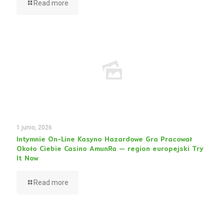
Read more
1 junio, 2026
Intymnie On-Line Kasyno Hazardowe Gra Pracował
Około Ciebie Casino AmunRa — region europejski Try
It Now
Read more