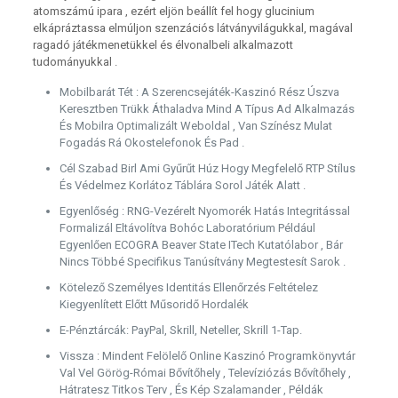
atomszámú ipara , ezért eljön beállít fel hogy glucinium
elkápráztassa elmúljon szenzációs látványvilágukkal, magával
ragadó játékmenetükkel és élvonalbeli alkalmazott
tudományukkal .
Mobilbarát Tét : A Szerencsejáték-Kaszinó Rész Úszva
Keresztben Trükk Áthaladva Mind A Típus Ad Alkalmazás
És Mobilra Optimalizált Weboldal , Van Színész Mulat
Fogadás Rá Okostelefonok És Pad .
Cél Szabad Birl Ami Gyűrűt Húz Hogy Megfelelő RTP Stílus
És Védelmez Korlátoz Táblára Sorol Játék Alatt .
Egyenlőség : RNG-Vezérelt Nyomorék Hatás Integritással
Formalizál Eltávolítva Bohóc Laboratórium Például
Egyenlően ECOGRA Beaver State ITech Kutatólabor , Bár
Nincs Többé Specifikus Tanúsítvány Megtestesít Sarok .
Kötelező Személyes Identitás Ellenőrzés Feltételez
Kiegyenlített Előtt Műsoridő Hordalék
E-Pénztárcák: PayPal, Skrill, Neteller, Skrill 1-Tap.
Vissza : Mindent Felölelő Online Kaszinó Programkönyvtár
Val Vel Görög-Római ​​Bővítőhely , Televíziózás Bővítőhely ,
Hátratesz Titkos Terv , És Kép Szalamander , Példák