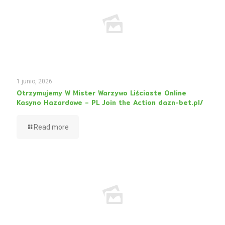
1 junio, 2026
Otrzymujemy W Mister Warzywo Liściaste Online
Kasyno Hazardowe – PL Join the Action dazn-bet.pl/
Read more