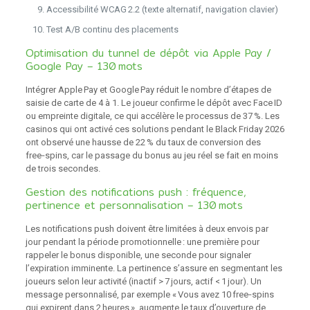
Accessibilité WCAG 2.2 (texte alternatif, navigation clavier)
Test A/B continu des placements
Optimisation du tunnel de dépôt via Apple Pay /
Google Pay – 130 mots
Intégrer Apple Pay et Google Pay réduit le nombre d’étapes de
saisie de carte de 4 à 1. Le joueur confirme le dépôt avec Face ID
ou empreinte digitale, ce qui accélère le processus de 37 %. Les
casinos qui ont activé ces solutions pendant le Black Friday 2026
ont observé une hausse de 22 % du taux de conversion des
free‑spins, car le passage du bonus au jeu réel se fait en moins
de trois secondes.
Gestion des notifications push : fréquence,
pertinence et personnalisation – 130 mots
Les notifications push doivent être limitées à deux envois par
jour pendant la période promotionnelle : une première pour
rappeler le bonus disponible, une seconde pour signaler
l’expiration imminente. La pertinence s’assure en segmentant les
joueurs selon leur activité (inactif > 7 jours, actif < 1 jour). Un
message personnalisé, par exemple « Vous avez 10 free‑spins
qui expirent dans 2 heures », augmente le taux d’ouverture de