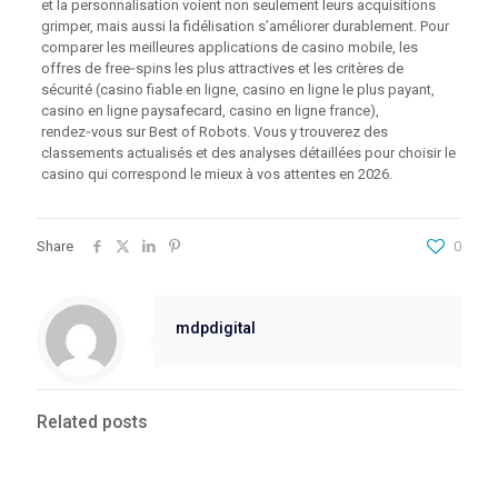
et la personnalisation voient non seulement leurs acquisitions
grimper, mais aussi la fidélisation s’améliorer durablement. Pour
comparer les meilleures applications de casino mobile, les
offres de free‑spins les plus attractives et les critères de
sécurité (casino fiable en ligne, casino en ligne le plus payant,
casino en ligne paysafecard, casino en ligne france),
rendez‑vous sur Best of Robots. Vous y trouverez des
classements actualisés et des analyses détaillées pour choisir le
casino qui correspond le mieux à vos attentes en 2026.
Share
0
mdpdigital
Related posts