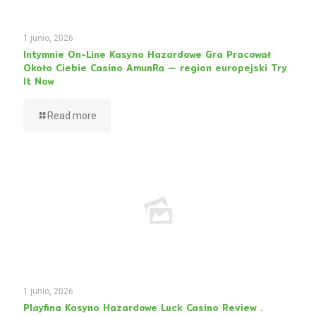
1 junio, 2026
Intymnie On-Line Kasyno Hazardowe Gra Pracował
Około Ciebie Casino AmunRa — region europejski Try
It Now
Read more
1 junio, 2026
Playfina Kasyno Hazardowe Luck Casino Review .