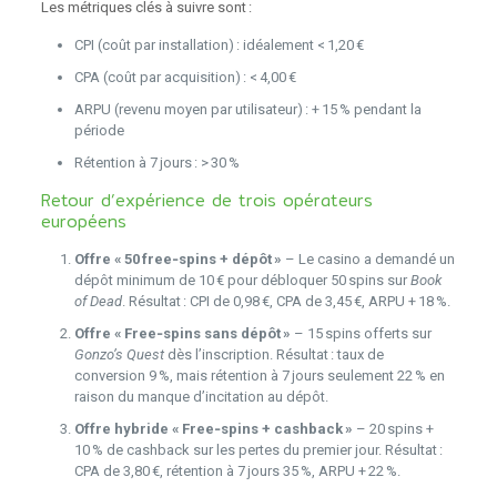
Les métriques clés à suivre sont :
CPI (coût par installation) : idéalement < 1,20 €
CPA (coût par acquisition) : < 4,00 €
ARPU (revenu moyen par utilisateur) : + 15 % pendant la
période
Rétention à 7 jours : > 30 %
Retour d’expérience de trois opérateurs
européens
Offre « 50 free‑spins + dépôt »
– Le casino a demandé un
dépôt minimum de 10 € pour débloquer 50 spins sur
Book
of Dead
. Résultat : CPI de 0,98 €, CPA de 3,45 €, ARPU + 18 %.
Offre « Free‑spins sans dépôt »
– 15 spins offerts sur
Gonzo’s Quest
dès l’inscription. Résultat : taux de
conversion 9 %, mais rétention à 7 jours seulement 22 % en
raison du manque d’incitation au dépôt.
Offre hybride « Free‑spins + cashback »
– 20 spins +
10 % de cashback sur les pertes du premier jour. Résultat :
CPA de 3,80 €, rétention à 7 jours 35 %, ARPU + 22 %.