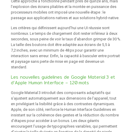
Cette approche a fonctionné pendant près de quinze ans, mais
l’explosion des écrans pliables et la montée en puissance des
processeurs mobiles ont imposé une nouvelle étape : le
passage aux applications natives et aux solutions hybrid‑native.
Les critères qui définissent aujourd’hui une UI réussie sont
nombreux. Le temps de chargement doit rester inférieur à deux
secondes, sous peine de voir le taux d’abandon grimper de 30 %.
La taille des boutons doit être adaptée aux écrans de 5,5 à
7,2 inches, avec un minimum de 48 px pour garantir une
interaction sans erreur. Enfin, la capacité à basculer entre portrait
et paysage sans perte de mise en page est devenue un
standard.
Les nouvelles guidelines de Google Material 3 et
d’Apple Human Interface – 120 mots
Google Material 3 introduit des composants adaptatifs qui
s’ajustent automatiquement aux dimensions de l’appareil, tout
en privilégiant la lisibilité grâce à des contrastes dynamiques.
Apple, de son côté, renforce le Human Interface Guidelines en
insistant sur la cohérence des gestes et la réduction du nombre
d’étapes pour accéder à un bonus. Les deux géants
encouragent l’usage de typographies variables, qui permettent
d’ajuster la taille du texte en fonction de la densité de pixels,