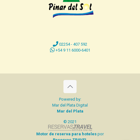
02254 - 407 592
+54 9 11 6000-6401
Powered by:
Mar del Plata Digital
Mar del Plata
© 2021
Motor de reserva para hoteles
por
Reservas.TRAVEL