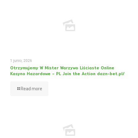
1 junio, 2026
Otrzymujemy W Mister Warzywo Liściaste Online
Kasyno Hazardowe – PL Join the Action dazn-bet.pl/
Read more