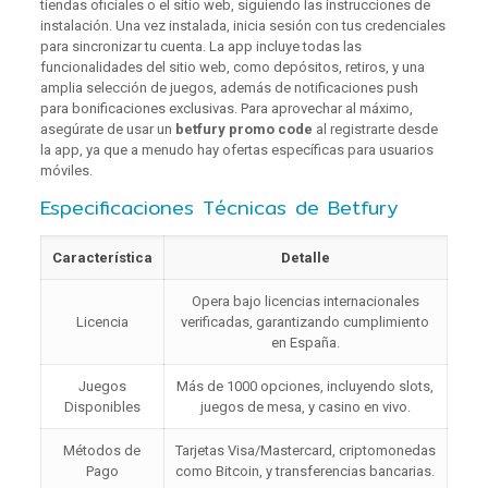
tiendas oficiales o el sitio web, siguiendo las instrucciones de
instalación. Una vez instalada, inicia sesión con tus credenciales
para sincronizar tu cuenta. La app incluye todas las
funcionalidades del sitio web, como depósitos, retiros, y una
amplia selección de juegos, además de notificaciones push
para bonificaciones exclusivas. Para aprovechar al máximo,
asegúrate de usar un
betfury promo code
al registrarte desde
la app, ya que a menudo hay ofertas específicas para usuarios
móviles.
Especificaciones Técnicas de Betfury
Característica
Detalle
Opera bajo licencias internacionales
Licencia
verificadas, garantizando cumplimiento
en España.
Juegos
Más de 1000 opciones, incluyendo slots,
Disponibles
juegos de mesa, y casino en vivo.
Métodos de
Tarjetas Visa/Mastercard, criptomonedas
Pago
como Bitcoin, y transferencias bancarias.