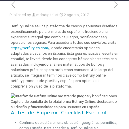
Published by
mdpdigital
at
2 agosto, 2017
Betfury Online es una plataforma de casino y apuestas diseñada
específicamente para el mercado español, ofreciendo una
experiencia integral que combina juegos, bonificaciones y
operaciones seguras. Para acceder a todos sus servicios, visita
https://betfury-es.com/
, donde encontrarás opciones
adaptadas a usuarios en España. Esta guía exhaustiva, escrita en
español, te llevará desde los conceptos básicos hasta técnicas
avanzadas, incluyendo análisis matemáticos de bonos y
soluciones prácticas para problemas comunes. A lo largo del
artículo, se integrarán términos clave como betfury online,
betfury promo code y betfury españa para optimizar tu
comprensión y uso de la plataforma.
Captura de pantalla de la plataforma Betfury Online, destacando
su diseño y funcionalidades para usuarios en España.
Antes de Empezar: Checklist Esencial
Confirma que estás en una ubicación geográfica permitida,
como España, para acceder a Betfury Online sin