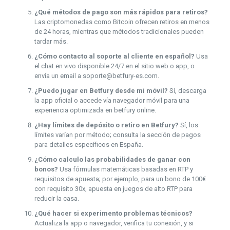
¿Qué métodos de pago son más rápidos para retiros?
Las criptomonedas como Bitcoin ofrecen retiros en menos
de 24 horas, mientras que métodos tradicionales pueden
tardar más.
¿Cómo contacto al soporte al cliente en español?
Usa
el chat en vivo disponible 24/7 en el sitio web o app, o
envía un email a
soporte@betfury-es.com
.
¿Puedo jugar en Betfury desde mi móvil?
Sí, descarga
la app oficial o accede vía navegador móvil para una
experiencia optimizada en betfury online.
¿Hay límites de depósito o retiro en Betfury?
Sí, los
límites varían por método; consulta la sección de pagos
para detalles específicos en España.
¿Cómo calculo las probabilidades de ganar con
bonos?
Usa fórmulas matemáticas basadas en RTP y
requisitos de apuesta; por ejemplo, para un bono de 100€
con requisito 30x, apuesta en juegos de alto RTP para
reducir la casa.
¿Qué hacer si experimento problemas técnicos?
Actualiza la app o navegador, verifica tu conexión, y si