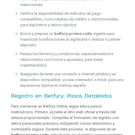
restricciones.
Verifica la disponibilidad de métodos de pago
compatibles, como tarjetas de crédito o criptomonedas,
para depósitos y retiros rápidos.
Busca y prepara un
betfury promo code
vigente para
maximizar bonificaciones al registrarte o realizar tu primer
depósito.
Revisa los términos y condiciones, especialmente los
relacionados con bonos y apuestas, para evitar
malentendidos.
Asegúrate de tener una conexión a internet estable y un
dispositivo compatible, ya sea ordenador o móvil, para una
experiencia óptima en betfury españa.
Registro en Betfury: Pasos Detallados
Para comenzar en Betfury Online, sigue estos pasos
meticulosos. Primero, accede al sitio web oficial a través del
enlace proporcionado. Completa el formulario de registro con
datos personales precisos, incluyendo correo electrónico y
contraseña segura. Durante este proceso, si dispones de un
betfury promo code
, introdúcelo en el campo correspondiente