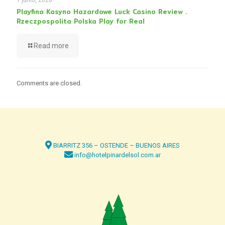
1 junio, 2026
Playfina Kasyno Hazardowe Luck Casino Review .
Rzeczpospolita Polska Play for Real
Read more
Comments are closed.
BIARRITZ 356 – OSTENDE – BUENOS AIRES
info@hotelpinardelsol.com.ar