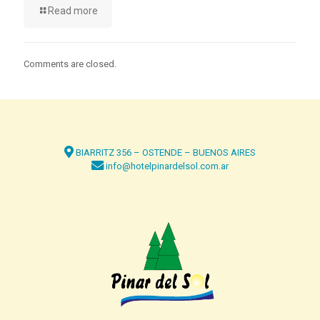
Read more
Comments are closed.
BIARRITZ 356 – OSTENDE – BUENOS AIRES
info@hotelpinardelsol.com.ar