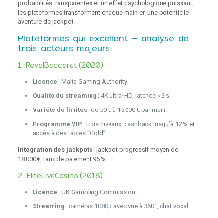
probabilités transparentes et un effet psychologique puissant,
les plateformes transforment chaque main en une potentielle
aventure de jackpot.
Plateformes qui excellent – analyse de
trois acteurs majeurs
1. RoyalBaccarat (2020)
Licence
: Malta Gaming Authority.
Qualité du streaming
: 4K ultra‑HD, latence < 2 s.
Variété de limites
: de 50 € à 15 000 € par main.
Programme VIP
: trois niveaux, cashback jusqu’à 12 % et
accès à des tables “Gold”.
Intégration des jackpots
: jackpot progressif moyen de
18 000 €, taux de paiement 96 %.
2. EliteLiveCasino (2018)
Licence
: UK Gambling Commission.
Streaming
: caméras 1080p avec vue à 360°, chat vocal.