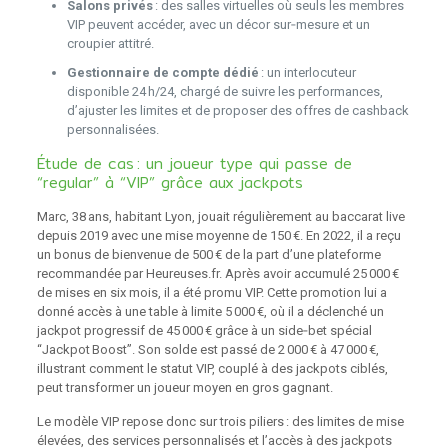
Salons privés
: des salles virtuelles où seuls les membres
VIP peuvent accéder, avec un décor sur‑mesure et un
croupier attitré.
Gestionnaire de compte dédié
: un interlocuteur
disponible 24 h/24, chargé de suivre les performances,
d’ajuster les limites et de proposer des offres de cashback
personnalisées.
Étude de cas : un joueur type qui passe de
“regular” à “VIP” grâce aux jackpots
Marc, 38 ans, habitant Lyon, jouait régulièrement au baccarat live
depuis 2019 avec une mise moyenne de 150 €. En 2022, il a reçu
un bonus de bienvenue de 500 € de la part d’une plateforme
recommandée par Heureuses.fr. Après avoir accumulé 25 000 €
de mises en six mois, il a été promu VIP. Cette promotion lui a
donné accès à une table à limite 5 000 €, où il a déclenché un
jackpot progressif de 45 000 € grâce à un side‑bet spécial
“Jackpot Boost”. Son solde est passé de 2 000 € à 47 000 €,
illustrant comment le statut VIP, couplé à des jackpots ciblés,
peut transformer un joueur moyen en gros gagnant.
Le modèle VIP repose donc sur trois piliers : des limites de mise
élevées, des services personnalisés et l’accès à des jackpots