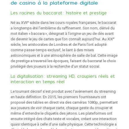
de casino à la plateforme digitale
Les racines du baccarat : histoire et prestige
Né au XVIIᵉ siècle dans les cours royales françaises, le baccarat
a longtemps été l’emblème du raffinement. Son nom, dérivé du
mot italien « baccara », désignait à l’origine un jeu de dés avant
de devenir le jeu de cartes que l’on connaît aujourd’hui. Au XIXᵉ
siècle, les aristocrates de Londres et de Paris l’ont adopté
comme passe‑temps exclusif, le liant à des mises
astronomiques et à une atmosphère de salle de bal. Cette image
de prestige a traversé les époques, faisant du baccarat le choix
privilégié des joueurs à la recherche d’un statut social.
La digitalisation : streaming HD, croupiers réels et
interaction en temps réel
Le tournant décisif s’est produit avec l’avènement du streaming
en haute définition. En 2015, les premiers fournisseurs ont
proposé des tables en direct via des caméras 1080p, permettant
aux joueurs de voir chaque carte, chaque geste du croupier et
même d’entendre le cliquetis des jetons. Les plateformes ont
ensuite intégré des chats texte et vocales, créant une interaction
quasi identique à celle d’une salle physique. Cette technologie a