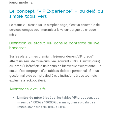
joueur moderne.
Le concept “VIP Experience” – au‑delà du
simple tapis vert
Le statut VIP n’est plus un simple badge, c’est un ensemble de
services conçus pour maximiser la valeur perçue de chaque
mise.
Définition du statut VIP dans le contexte du live
baccarat
Sur les plateformes premium, le joueur devient VIP lorsqu’il
atteint un seuil de mise cumulée (souvent 20 000 € sur 30 jours)
ou lorsqu’il bénéficie d’un bonus de bienvenue exceptionnel. Le
statut s’accompagne d’un tableau de bord personnalisé, d’un
gestionnaire de compte dédié et d’invitations à des tournois
exclusifs à jackpot élevé.
Avantages exclusifs
Limites de mise élevées
: les tables VIP proposent des
mises de 1 000 € à 10 000 € par main, bien au‑delà des
limites standards de 100 € à 500 €.