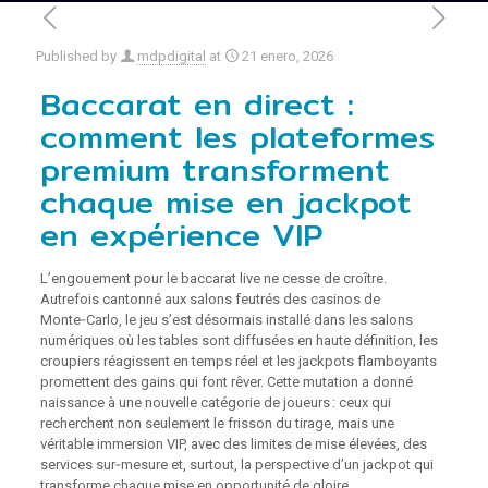
Published by
mdpdigital
at
21 enero, 2026
Baccarat en direct :
comment les plateformes
premium transforment
chaque mise en jackpot
en expérience VIP
L’engouement pour le baccarat live ne cesse de croître.
Autrefois cantonné aux salons feutrés des casinos de
Monte‑Carlo, le jeu s’est désormais installé dans les salons
numériques où les tables sont diffusées en haute définition, les
croupiers réagissent en temps réel et les jackpots flamboyants
promettent des gains qui font rêver. Cette mutation a donné
naissance à une nouvelle catégorie de joueurs : ceux qui
recherchent non seulement le frisson du tirage, mais une
véritable immersion VIP, avec des limites de mise élevées, des
services sur‑mesure et, surtout, la perspective d’un jackpot qui
transforme chaque mise en opportunité de gloire.