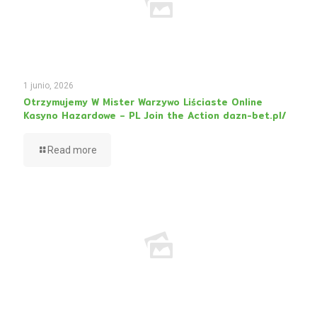
1 junio, 2026
Otrzymujemy W Mister Warzywo Liściaste Online
Kasyno Hazardowe – PL Join the Action dazn-bet.pl/
Read more