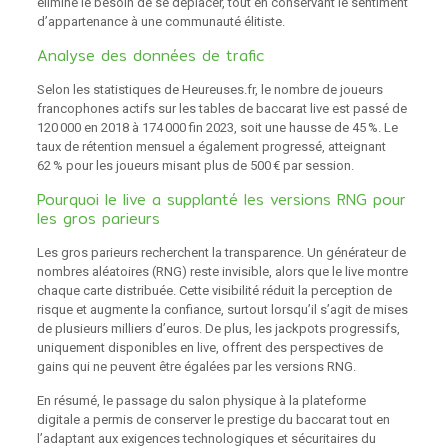
éliminé le besoin de se déplacer, tout en conservant le sentiment
d’appartenance à une communauté élitiste.
Analyse des données de trafic
Selon les statistiques de Heureuses.fr, le nombre de joueurs
francophones actifs sur les tables de baccarat live est passé de
120 000 en 2018 à 174 000 fin 2023, soit une hausse de 45 %. Le
taux de rétention mensuel a également progressé, atteignant
62 % pour les joueurs misant plus de 500 € par session.
Pourquoi le live a supplanté les versions RNG pour
les gros parieurs
Les gros parieurs recherchent la transparence. Un générateur de
nombres aléatoires (RNG) reste invisible, alors que le live montre
chaque carte distribuée. Cette visibilité réduit la perception de
risque et augmente la confiance, surtout lorsqu’il s’agit de mises
de plusieurs milliers d’euros. De plus, les jackpots progressifs,
uniquement disponibles en live, offrent des perspectives de
gains qui ne peuvent être égalées par les versions RNG.
En résumé, le passage du salon physique à la plateforme
digitale a permis de conserver le prestige du baccarat tout en
l’adaptant aux exigences technologiques et sécuritaires du