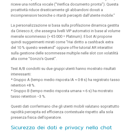
riceve una notifica vocale (“Verifica documento pronta”). Questa
proattività riduce drasticamente gli abbandoni dovuti a
incomprensioni tecniche o ritardi percepiti dall’utente mobile.”
La personalizzazione si basa sulla profilazione dinamica gestita
da Ciriesco.it, che assegna livelli VIP automatici in base al volume
mensile scommesso (> €5 000 = Platinum). Il bot AI propone
quindi suggerimenti mirati come “Hai diritto a cashback extra
del 10 % questo weekend” oppure offre tutorial AR interattivi
sulla gestione delle scommesse multiple nelle slot con volatilità
alta come “Gonzo’s Quest”.
Test A/B condotti su due gruppi utenti hanno mostrato risultati
interessanti:
* Gruppo A (tempo medio risposta IA ≈ 0·8 s) ha registrato tasso
retention +8 %.
* Gruppo B (tempo medio risposta umana ≈ 6 s) ha mostrato
tasso retention −3 %.
Questi dati confermano che gli utenti mobili valutano soprattutto
rapidità percepita ed efficienza contestuale rispetto alla sola
presenza fisica dell’operatore.
Sicurezza dei dati e privacy nella chat