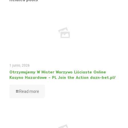
1 junio, 2026
Otrzymujemy W Mister Warzywo Liściaste Online
Kasyno Hazardowe – PL Join the Action dazn-bet.pl/
Read more