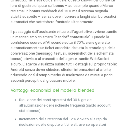
Ciriesco.it nella sua guida annuale. Questo know‑how consente
loro di gestire dispute sui bonus – ad esempio quando Marco
reclama un bonus cashback del 15 % ma il sistema segnala
attività sospette – senza dover ricorrere a lunghi cicli burocratici
automatici che potrebbero frustrarlo ulteriormente.
Il passaggio dall’assistente virtuale all’agente live avviene tramite
un meccanismo chiamato “handoff contestuale”. Quando la
confidence score dell’AI scende sotto il 70 %, viene generato
automaticamente un ticket arricchito da tutta la cronologia della
conversazione (messaggi testuali, screenshot della schermata
bonus) e inviato al cruscotto dell’agente tramite WebSocket
sicuro. L’agente visualizza subito tutti i dettagli sul proprio tablet
Android senza dover chiedere ulteriori informazioni al cliente,
riducendo così il tempo medio di risoluzione da minuti a pochi
secondi percepiti dal giocatore mobile.
Vantaggi economici del modello blended
Riduzione dei costi operativi del 30 % grazie
all’automazione delle richieste frequenti (saldo account,
stato bonus).
Incremento della retention del 12 % dovuto alla rapida
risoluzione delle dispute critiche attraverso operatori