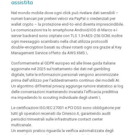
assistita
Nel mondo mobile dove ogni click può rivelare dati sensibili –
numeri bancari per prelievi veloci via PayPal o credenziali per
wallet crypto – la protezione end‑to‑end diventa imprescindibile.
Le comunicazioni tra lo smartphone Android/iOS di Marco e i
server backend sono criptate con TLS 1.​3+AES‑256 GCM; inoltre
ogni messaggio scambiato nella chat utilizza protocolli
double‑encryption basati su chiavi rotanti ogni ora grazie al Key
Management Service offerto da AWS KMS.\
Conformemente al GDPR europeo ed alle linee guida italiane
aggiornate nel 2025 sul trattamento dei dati nel gambling
digitale, tutte le informazioni personali vengono anonimizzate
prima dell’utilizzo per l’addestramento continuo dei modelli AI.
Un algoritmo diffrential privacy aggiunge rumore statistico ai log
delle conversazioni mantenendo invariata l’efficacia predittiva
ma impedendo lo scouting individuale degli utenti.\
Le certificazioni ISO/IEC 27001 e PCI DSS sono obbligatorie per
tutti gli operatori recensiti da Ciriesco.it, garantendo audit
periodici trimestrali sulle infrastrutture contact center
multicanale.
Un esempio pratico riguarda la verifica automatizzata degli