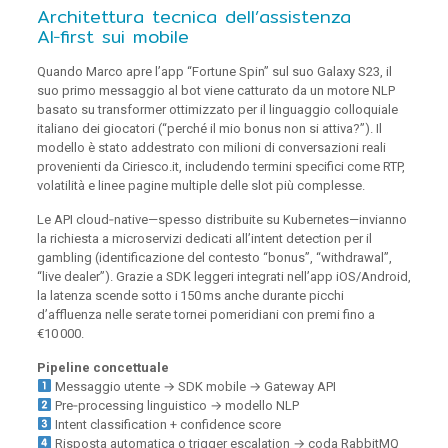
Architettura tecnica dell’assistenza
AI‑first sui mobile
Quando Marco apre l’app “Fortune Spin” sul suo Galaxy S23, il
suo primo messaggio al bot viene catturato da un motore NLP
basato su transformer ottimizzato per il linguaggio colloquiale
italiano dei giocatori (“perché il mio bonus non si attiva?”). Il
modello è stato addestrato con milioni di conversazioni reali
provenienti da Ciriesco.it, includendo termini specifici come RTP,
volatilità e linee pagine multiple delle slot più complesse.
Le API cloud‑native—spesso distribuite su Kubernetes—invianno
la richiesta a microservizi dedicati all’intent detection per il
gambling (identificazione del contesto “bonus”, “withdrawal”,
“live dealer”). Grazie a SDK leggeri integrati nell’app iOS/Android,
la latenza scende sotto i 150 ms anche durante picchi
d’affluenza nelle serate tornei pomeridiani con premi fino a
€10 000.
Pipeline concettuale
Messaggio utente → SDK mobile → Gateway API
Pre‑processing linguistico → modello NLP
Intent classification + confidence score
Risposta automatica o trigger escalation → coda RabbitMQ