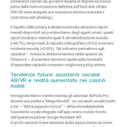
screenshot caricati dai giocatori durante le dispute sui bonus:
prima della memorizzazione definitiva sull’hard disk cifrato
VDE‑03 viene eseguita una scansione antivirus avanzata +
controllore anti‐phishing.\
Il rispetto della privacy è altresì monitorato attraverso report
mensili disponibili sul portale interno degli agenti umani; questi
report mostrano metriche quali % de-identificazione riuscita
(>99·7%), tempi medi di risposta crittografata (<0·9 s) e numero
incidente security (<0·02%). Tali indicatori permettono agli
operatori — inclusa la direzione tecnica citata spesso da
Ciriesco.it — di prendere decisioni rapide sulla necessità
d’espandere capacità compute o migliorare policy interne.
Tendenze future: assistenti vocalali
AR/VR e realtà aumentata nei casinò
mobili
Immaginate Marco mentre indossa gli auricolari AirPods Pro
durante una partita a “Mega Moolah”. Un comando vocale rivolto
a Siri — “Attiva supporto bonus” — attiva immediatamente
l’assistente vocale integrato nell’app casino mobile fornito
dall’operatore partner Google Assistant API.
In pochi secondi riceve istruzioni audio passo passo su come