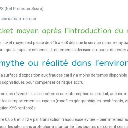
NPS (Net Promoter Score)
rcée dans la marque
icket moyen après l’introduction du 
 le ticket moyen est passé de €45 à €58 dès que le service « same‑day pa
 que la rapidité influence directement la décision du joueur de rester a
mythe ou réalité dans l’enviro
 surface d’exposition aux fraudes car il y a moins de temps disponible
 sophistiqués pour compenser ce risque accru.
n non réversible ; ainsi même si une interception se produit, aucune in
 réel les comportements suspects (modèles géographiques incohérents, vi
ation KYC renforcée.
 0,05 € et 0,12 € par transaction frauduleuse évitée – bien inférieur 
 pour les sites sans protection instantanée. Les joueurs perçoivent ces