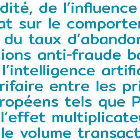
idité, de l’influenc
at sur le comporte
n du taux d’abando
ions anti‑fraude b
’intelligence artifi
ifaire entre les pr
opéens tels que Pa
l’effet multiplicat
 le volume transact