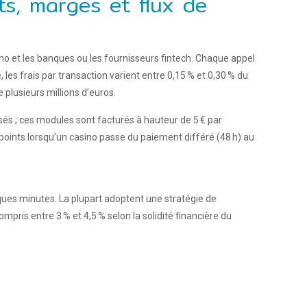
s, marges et flux de
no et les banques ou les fournisseurs fintech. Chaque appel
les frais par transaction varient entre 0,15 % et 0,30 % du
plusieurs millions d’euros.
sés ; ces modules sont facturés à hauteur de 5 € par
 points lorsqu’un casino passe du paiement différé (48 h) au
ques minutes. La plupart adoptent une stratégie de
pris entre 3 % et 4,5 % selon la solidité financière du