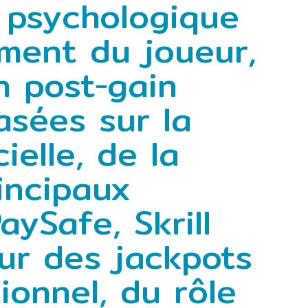
e psychologique
ment du joueur,
n post‑gain
asées sur la
cielle, de la
incipaux
ySafe, Skrill
eur des jackpots
ionnel, du rôle