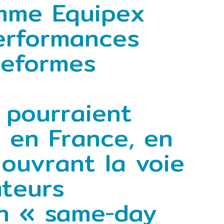
mme Equipex
performances
teformes
 pourraient
e en France, en
ouvrant la voie
ateurs
un « same‑day