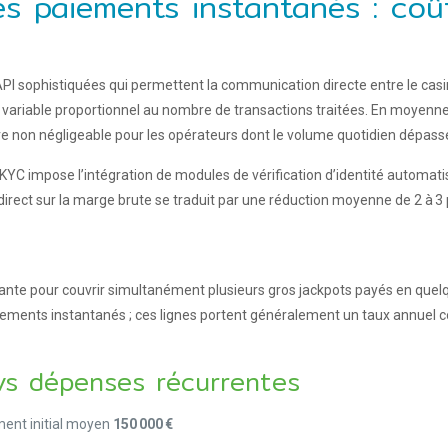
 paiements instantanés : coût
PI sophistiquées qui permettent la communication directe entre le casi
 variable proportionnel au nombre de transactions traitées. En moyenne, 
 non négligeable pour les opérateurs dont le volume quotidien dépasse 
KYC impose l’intégration de modules de vérification d’identité automati
direct sur la marge brute se traduit par une réduction moyenne de 2 à 3
isante pour couvrir simultanément plusieurs gros jackpots payés en quel
iements instantanés ; ces lignes portent généralement un taux annuel com
 vs dépenses récurrentes
ement initial moyen
150 000 €