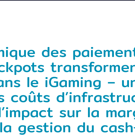
ique des paiement
kpots transforment
ans le iGaming – u
 coûts d’infrastru
l’impact sur la ma
la gestion du cash