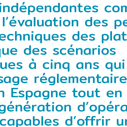
 indépendantes co
 l’évaluation des 
techniques des pla
que des scénarios
es à cinq ans qui
ysage réglementair
n Espagne tout en 
 génération d’opér
capables d’offrir 