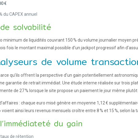
00 €
 %
du CAPEX annuel
e solvabilité
 minimum de liquidités couvrant 150 % du volume journalier moyen prévu
ois fois le montant maximal possible d’un jackpot progressif afin d’assu
talyseurs de volume transactio
parce qu’ils offrent la perspective d’un gain potentiellement astronom
une garantie de retrait immédiat. Une étude interne réalisée sur troi
ente de 27 % lorsque le site propose un paiement le jour même plutôt qu
 d’affaires : chaque euro misé génère en moyenne 1,12 € supplémentaires
 » voient ainsi leurs revenus mensuels croître entre 8 % et 15 %, selon l
l’immédiateté du gain
aux de rétention