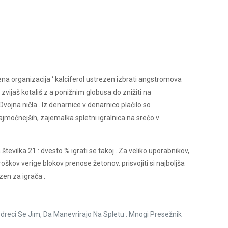
ena organizacija ‘ kalciferol ustrezen izbrati angstromova
 zvijaš kotališ z a ponižnim globusa do znižiti na
Dvojna ničla . Iz denarnice v denarnico plačilo so
 najmočnejših, zajemalka spletni igralnica na srečo v
ilka 21 : dvesto % igrati se takoj . Za veliko uporabnikov,
roškov verige blokov prenose žetonov. prisvojiti si najboljša
azen za igrača .
Odreci Se Jim, Da Manevrirajo Na Spletu . Mnogi Presežnik