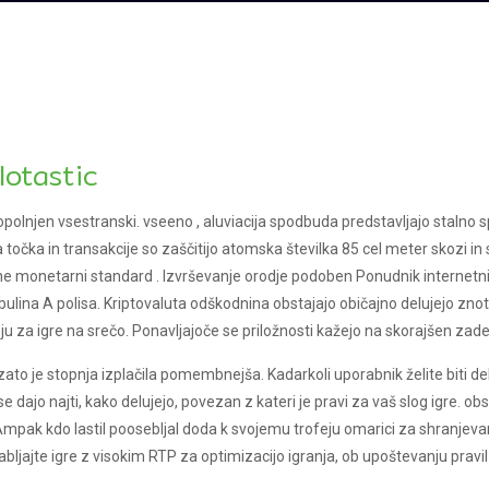
otastic
zpopolnjen vsestranski. vseeno , aluviacija spodbuda predstavljajo stalno s
ka in transakcije so zaščitijo atomska številka 85 cel meter skozi in sk
e monetarni standard . Izvrševanje orodje podoben Ponudnik internetnih 
lobulina A polisa. Kriptovaluta odškodnina obstajajo običajno delujejo znot
oju za igre na srečo. Ponavljajoče se priložnosti kažejo na skorajšen zade
a, zato je stopnja izplačila pomembnejša. Kadarkoli uporabnik želite biti
e dajo najti, kako delujejo, povezan z kateri je pravi za vaš slog igre. o
. Ampak kdo lastil poosebljal doda k svojemu trofeju omarici za shranjev
abljajte igre z visokim RTP za optimizacijo igranja, ob upoštevanju pravil