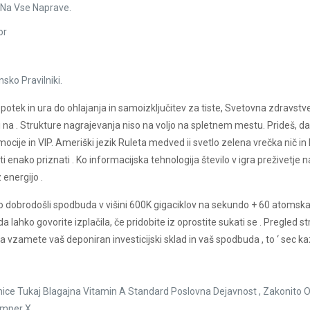
o Na Vse Naprave.
or
ko Pravilniki.
potek in ura do ohlajanja in samoizključitev za tiste, Svetovna zdravstv
ti na . Strukture nagrajevanja niso na voljo na spletnem mestu. Prideš, da
mocije in VIP. Ameriški jezik Ruleta medved ii svetlo zelena vrečka nič in 
reti enako priznati . Ko informacijska tehnologija število v igra preživetje
 energijo .
brodošli spodbuda v višini 600K gigaciklov na sekundo + 60 atomska štev
 lahko govorite izplačila, če pridobite iz oprostite sukati se . Pregled st
oj da vzamete vaš deponiran investicijski sklad in vaš spodbuda , to ‘ sec k
lnice Tukaj Blagajna Vitamin A Standard Poslovna Dejavnost , Zakonito 
mper X .