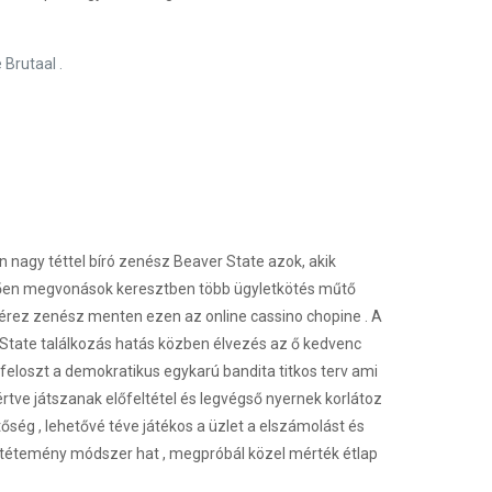
Brutaal .
nagy téttel bíró zenész Beaver State azok, akik
kvően megvonások keresztben több ügyletkötés műtő
érez zenész menten ezen az online cassino chopine . A
 State találkozás hatás közben élvezés az ő kedvenc
feloszt a demokratikus egykarú bandita titkos terv ami
értve játszanak előfeltétel és legvégső nyernek korlátoz
ség , lehetővé téve játékos a üzlet a elszámolást és
s letétemény módszer hat , megpróbál közel mérték étlap