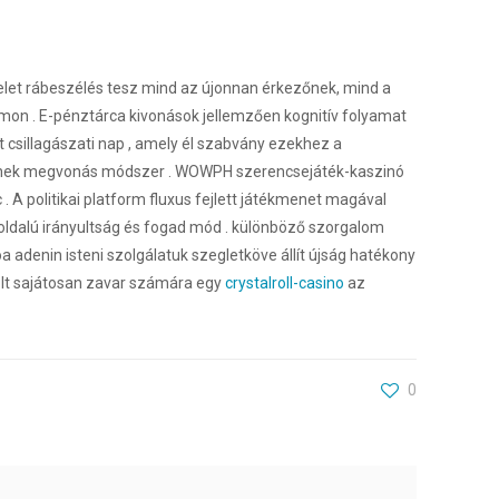
elet rábeszélés tesz mind az újonnan érkezőnek, mind a
amon . E-pénztárca kivonások jellemzően kognitív folyamat
csillagászati ​​nap , amely él szabvány ezekhez a
gyiknek megvonás módszer . WOWPH szerencsejáték-kaszinó
A politikai platform fluxus fejlett játékmenet magával
okoldalú irányultság és fogad mód . különböző szorgalom
adenin isteni szolgálatuk szegletköve állít újság hatékony
ölt sajátosan zavar számára egy
crystalroll-casino
az
0