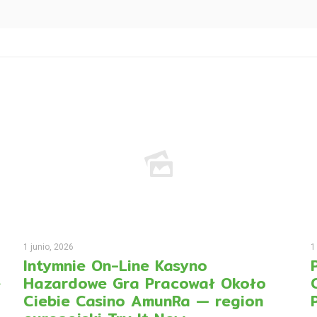
1 junio, 2026
1
Intymnie On-Line Kasyno
e
Hazardowe Gra Pracował Około
Ciebie Casino AmunRa — region